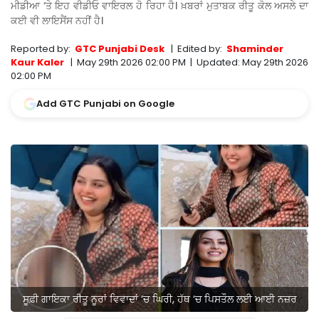
ਮੀਡੀਆ ‘ਤੇ ਇਹ ਵੀਡੀਓ ਵਾਇਰਲ ਹੋ ਰਿਹਾ ਹੈ। ਖ਼ਬਰਾਂ ਮੁਤਾਬਕ ਰੀਤੂ ਕੋਲ ਅਸਲੇ ਦਾ
ਕਈ ਵੀ ਲਾਇਸੈਂਸ ਨਹੀਂ ਹੈ।
Reported by:
GTC Punjabi Desk
|
Edited by:
Shaminder
Kaur Kaler
|
May 29th 2026 02:00 PM
|
Updated:
May 29th 2026
02:00 PM
Add GTC Punjabi on Google
ਸੂਫ਼ੀ ਗਾਇਕਾ ਰੀਤੂ ਨੂਰਾਂ ਵਿਵਾਦਾਂ ‘ਚ ਘਿਰੀ, ਹੱਥ ‘ਚ ਪਿਸਤੌਲ ਲਈ ਆਈ ਨਜ਼ਰ