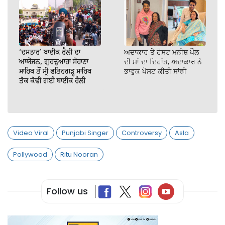
‘ਦਸਤਾਰ’ ਬਾਈਕ ਰੈਲੀ ਦਾ
ਅਦਾਕਾਰ ਤੇ ਹੋਸਟ ਮਨੀਸ਼ ਪੌਲ
ਆਯੋਜਨ, ਗੁਰਦੁਆਰਾ ਸੋਹਾਣਾ
ਦੀ ਮਾਂ ਦਾ ਦਿਹਾਂਤ, ਅਦਾਕਾਰ ਨੇ
ਸਾਹਿਬ ਤੋਂ ਸ੍ਰੀ ਫਤਿਹਗੜ੍ਹ ਸਾਹਿਬ
ਭਾਵੁਕ ਪੋਸਟ ਕੀਤੀ ਸਾਂਝੀ
ਤੱਕ ਕੱਢੀ ਗਈ ਬਾਈਕ ਰੈਲੀ
Video Viral
Punjabi Singer
Controversy
Asla
Pollywood
Ritu Nooran
Follow us