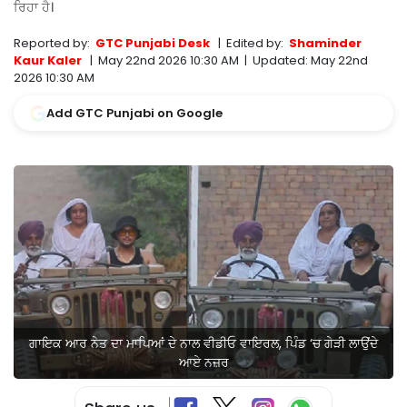
ਰਿਹਾ ਹੈ।
Reported by:
GTC Punjabi Desk
|
Edited by:
Shaminder
Kaur Kaler
|
May 22nd 2026 10:30 AM
|
Updated:
May 22nd
2026 10:30 AM
Add GTC Punjabi on Google
ਗਾਇਕ ਆਰ ਨੇਤ ਦਾ ਮਾਪਿਆਂ ਦੇ ਨਾਲ ਵੀਡੀਓ ਵਾਇਰਲ, ਪਿੰਡ ‘ਚ ਗੇੜੀ ਲਾਉਂਦੇ
ਆਏ ਨਜ਼ਰ