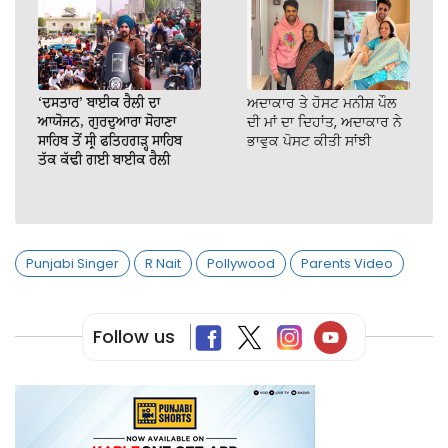
‘ਦਸਤਾਰ’ ਬਾਈਕ ਰੈਲੀ ਦਾ
ਅਦਾਕਾਰ ਤੇ ਹੋਸਟ ਮਨੀਸ਼ ਪੌਲ
ਆਯੋਜਨ, ਗੁਰਦੁਆਰਾ ਸੋਹਾਣਾ
ਦੀ ਮਾਂ ਦਾ ਦਿਹਾਂਤ, ਅਦਾਕਾਰ ਨੇ
ਸਾਹਿਬ ਤੋਂ ਸ੍ਰੀ ਫਤਿਹਗੜ੍ਹ ਸਾਹਿਬ
ਭਾਵੁਕ ਪੋਸਟ ਕੀਤੀ ਸਾਂਝੀ
ਤੱਕ ਕੱਢੀ ਗਈ ਬਾਈਕ ਰੈਲੀ
Punjabi Singer
R Nait
Pollywood
Parents Video
Follow us