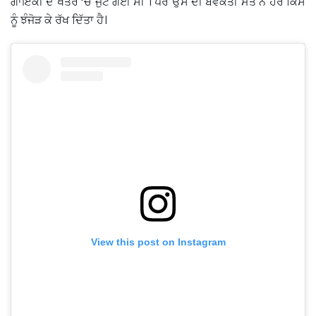
ਗਾਇਕੀ ਦੇ ਖੇਤਰ ‘ਚ ਜੁਟ ਗਈ ਸੀ । ਪਰ ਉਸ ਦੀ ਬੇਵਕਤੀ ਮੌਤ ਨੇ ਹਰ ਕਿਸੇ
ਨੂੰ ਝੰਜੋੜ ਕੇ ਰੱਖ ਦਿੱਤਾ ਹੈ।
View this post on Instagram