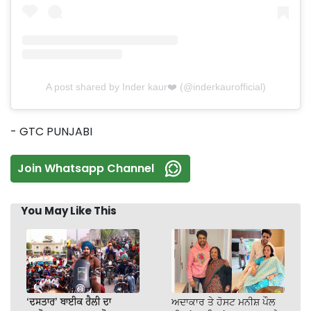
A post shared by Inder kaur❤️ (@inderkaurofficial)
- GTC PUNJABI
Join Whatsapp Channel
You May Like This
‘ਦਸਤਾਰ’ ਬਾਈਕ ਰੈਲੀ ਦਾ
ਅਦਾਕਾਰ ਤੇ ਹੋਸਟ ਮਨੀਸ਼ ਪੌਲ