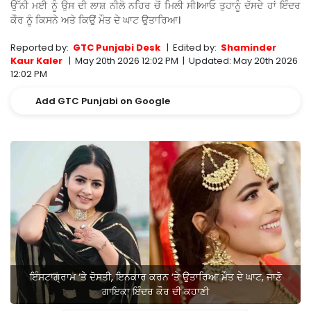
ਉੱਨੀ ਮਈ ਨੂੰ ਉਸ ਦੀ ਲਾਸ਼ ਨੀਲੋ ਨਹਿਰ ਚੋਂ ਮਿਲੀ ਸੀ।ਆਓ ਤੁਹਾਨੂੰ ਦੱਸਦੇ ਹਾਂ ਇੰਦਰ
ਕੌਰ ਨੂੰ ਕਿਸਨੇ ਅਤੇ ਕਿਉਂ ਮੌਤ ਦੇ ਘਾਟ ਉਤਾਰਿਆ।
Reported by:
GTC Punjabi Desk
|
Edited by:
Shaminder
Kaur Kaler
|
May 20th 2026 12:02 PM
|
Updated:
May 20th 2026
12:02 PM
Add GTC Punjabi on Google
ਇੰਸਟਾਗ੍ਰਾਮ ‘ਤੇ ਦੋਸਤੀ, ਇਨਕਾਰ ਕਰਨ ‘ਤੇ ਉਤਾਰਿਆ ਮੌਤ ਦੇ ਘਾਟ, ਜਾਣੋ
ਗਾਇਕਾ ਇੰਦਰ ਕੌਰ ਦੀ ਕਹਾਣੀ