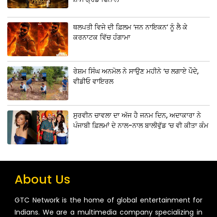
ਥਲਪਤੀ ਵਿਜੇ ਦੀ ਫ਼ਿਲਮ ‘ਜਨ ਨਾਇਕਨ’ ਨੂੰ ਲੈ ਕੇ
ਕਰਨਾਟਕ ਵਿੱਚ ਹੰਗਾਮਾ
ਰੇਸ਼ਮ ਸਿੰਘ ਅਨਮੋਲ ਨੇ ਸਾਉਣ ਮਹੀਨੇ ‘ਚ ਲਗਾਏ ਪੌਦੇ,
ਵੀਡੀਓ ਵਾਇਰਲ
ਸੁਰਵੀਨ ਚਾਵਲਾ ਦਾ ਅੱਜ ਹੈ ਜਨਮ ਦਿਨ, ਅਦਾਕਾਰਾ ਨੇ
ਪੰਜਾਬੀ ਫ਼ਿਲਮਾਂ ਦੇ ਨਾਲ-ਨਾਲ ਬਾਲੀਵੁੱਡ ‘ਚ ਵੀ ਕੀਤਾ ਕੰਮ
About Us
GTC Network is the home of global entertainment for
Indians. We are a multimedia company specializing in