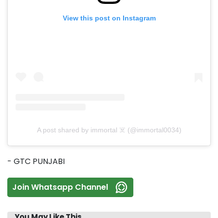
View this post on Instagram
A post shared by immortal ☠️ (@immortal0034)
- GTC PUNJABI
Join Whatsapp Channel
You May Like This