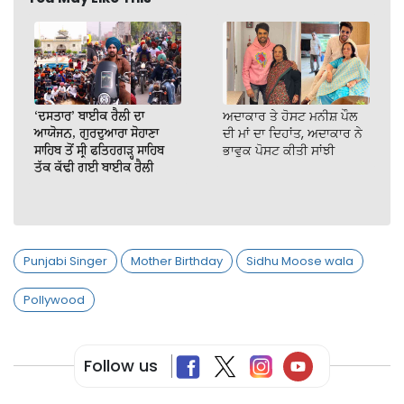
‘ਦਸਤਾਰ’ ਬਾਈਕ ਰੈਲੀ ਦਾ
ਅਦਾਕਾਰ ਤੇ ਹੋਸਟ ਮਨੀਸ਼ ਪੌਲ
ਆਯੋਜਨ, ਗੁਰਦੁਆਰਾ ਸੋਹਾਣਾ
ਦੀ ਮਾਂ ਦਾ ਦਿਹਾਂਤ, ਅਦਾਕਾਰ ਨੇ
ਸਾਹਿਬ ਤੋਂ ਸ੍ਰੀ ਫਤਿਹਗੜ੍ਹ ਸਾਹਿਬ
ਭਾਵੁਕ ਪੋਸਟ ਕੀਤੀ ਸਾਂਝੀ
ਤੱਕ ਕੱਢੀ ਗਈ ਬਾਈਕ ਰੈਲੀ
Punjabi Singer
Mother Birthday
Sidhu Moose wala
Pollywood
Follow us