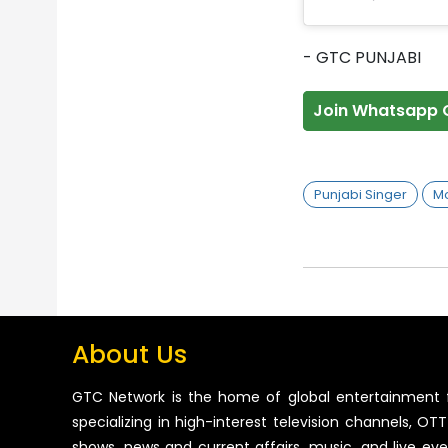
- GTC PUNJABI
Join Whatsapp 
Punjabi Singer
Mo
About Us
GTC Network is the home of global entertainment 
specializing in high-interest television channels, OTT 
shows, news and current affairs, music, and live ev