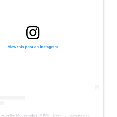
View this post on Instagram
d by Sidhu Moosewala (ਮੂਸੇ ਆਲਾ) (@sidhu_moosewala)