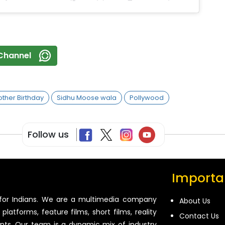
Channel
ther Birthday
Sidhu Moose wala
Pollywood
Follow us
Importan
for Indians. We are a multimedia company
About Us
platforms, feature films, short films, reality
Contact Us
ents. Our team is a dynamic mix of industry