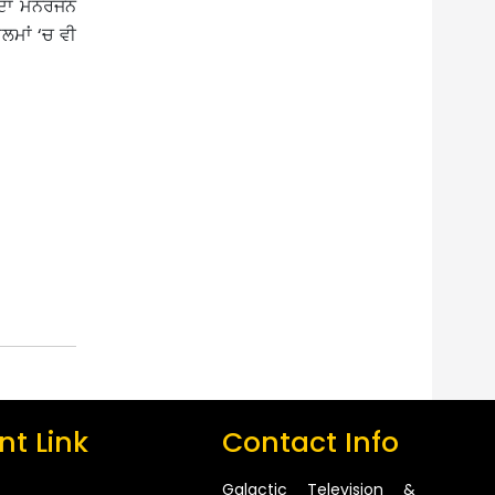
ਦਾ ਮਨੋਰੰਜਨ
ਲਮਾਂ ‘ਚ ਵੀ
t Link
Contact Info
Galactic Television &