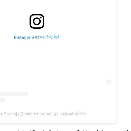
Instagram पर यह पोस्ट देखें
r Sartaaj (@satindersartaaj) द्वारा साझा की गई पोस्ट