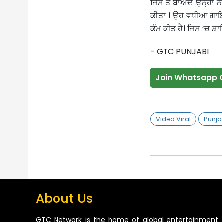
ਜਿਸ ਤੋਂ ਬਾਅਦ ਉਨ੍ਹਾਂ 
ਕੀਤਾ । ਉਹ ਵਧੀਆ ਗਾਇਕ
ਕੰਮ ਕੀਤ ਹੈ। ਜਿਸ ‘ਚ ਸ਼ਾ
- GTC PUNJABI
Join Whatsapp 
Video Viral
Punja
About Us
GTC Network is the home of global entertainment 