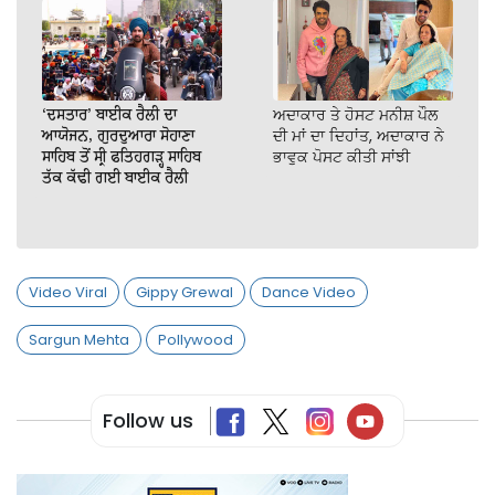
‘ਦਸਤਾਰ’ ਬਾਈਕ ਰੈਲੀ ਦਾ
ਅਦਾਕਾਰ ਤੇ ਹੋਸਟ ਮਨੀਸ਼ ਪੌਲ
ਆਯੋਜਨ, ਗੁਰਦੁਆਰਾ ਸੋਹਾਣਾ
ਦੀ ਮਾਂ ਦਾ ਦਿਹਾਂਤ, ਅਦਾਕਾਰ ਨੇ
ਸਾਹਿਬ ਤੋਂ ਸ੍ਰੀ ਫਤਿਹਗੜ੍ਹ ਸਾਹਿਬ
ਭਾਵੁਕ ਪੋਸਟ ਕੀਤੀ ਸਾਂਝੀ
ਤੱਕ ਕੱਢੀ ਗਈ ਬਾਈਕ ਰੈਲੀ
Video Viral
Gippy Grewal
Dance Video
Sargun Mehta
Pollywood
Follow us