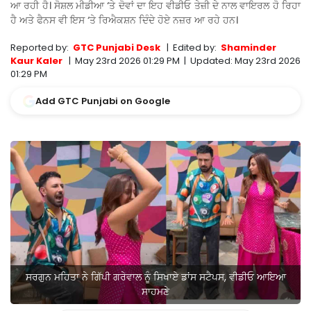
ਆ ਰਹੀ ਹੈ। ਸੋਸ਼ਲ ਮੀਡੀਆ ‘ਤੇ ਦੋਵਾਂ ਦਾ ਇਹ ਵੀਡੀਓ ਤੇਜ਼ੀ ਦੇ ਨਾਲ ਵਾਇਰਲ ਹੋ ਰਿਹਾ
ਹੈ ਅਤੇ ਫੈਨਸ ਵੀ ਇਸ ‘ਤੇ ਰਿਐਕਸ਼ਨ ਦਿੰਦੇ ਹੋਏ ਨਜ਼ਰ ਆ ਰਹੇ ਹਨ।
Reported by:
GTC Punjabi Desk
|
Edited by:
Shaminder
Kaur Kaler
|
May 23rd 2026 01:29 PM
|
Updated:
May 23rd 2026
01:29 PM
Add GTC Punjabi on Google
ਸਰਗੁਨ ਮਹਿਤਾ ਨੇ ਗਿੱਪੀ ਗਰੇਵਾਲ ਨੂੰ ਸਿਖਾਏ ਡਾਂਸ ਸਟੈਪਸ, ਵੀਡੀਓ ਆਇਆ
ਸਾਹਮਣੇ