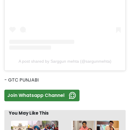
A post shared by Sarggun mehta (@sargunmehta)
- GTC PUNJABI
Join Whatsapp Channel
You May Like This