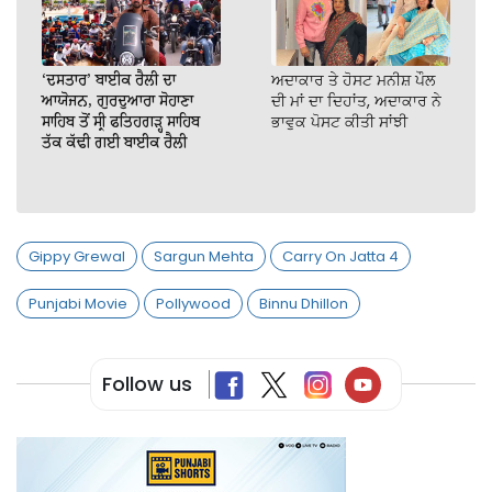
‘ਦਸਤਾਰ’ ਬਾਈਕ ਰੈਲੀ ਦਾ
ਅਦਾਕਾਰ ਤੇ ਹੋਸਟ ਮਨੀਸ਼ ਪੌਲ
ਆਯੋਜਨ, ਗੁਰਦੁਆਰਾ ਸੋਹਾਣਾ
ਦੀ ਮਾਂ ਦਾ ਦਿਹਾਂਤ, ਅਦਾਕਾਰ ਨੇ
ਸਾਹਿਬ ਤੋਂ ਸ੍ਰੀ ਫਤਿਹਗੜ੍ਹ ਸਾਹਿਬ
ਭਾਵੁਕ ਪੋਸਟ ਕੀਤੀ ਸਾਂਝੀ
ਤੱਕ ਕੱਢੀ ਗਈ ਬਾਈਕ ਰੈਲੀ
Gippy Grewal
Sargun Mehta
Carry On Jatta 4
Punjabi Movie
Pollywood
Binnu Dhillon
Follow us