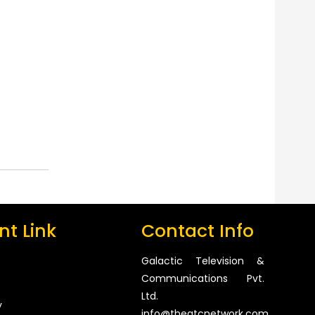
t Link
Contact Info
Galactic Television &
Communications Pvt.
Ltd.
y
info@thegtcnetwork.com