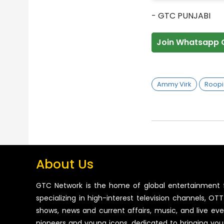
- GTC PUNJABI
Join Whatsapp 
Ammy Virk
Roopi 
About Us
GTC Network is the home of global entertainment 
specializing in high-interest television channels, OTT 
shows, news and current affairs, music, and live ev
pioneers and young icons, dedicated to bringing you