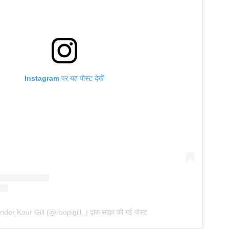
Instagram पर यह पोस्ट देखें
der Kaur Gill (@roopigill_) द्वारा साझा की गई पोस्ट