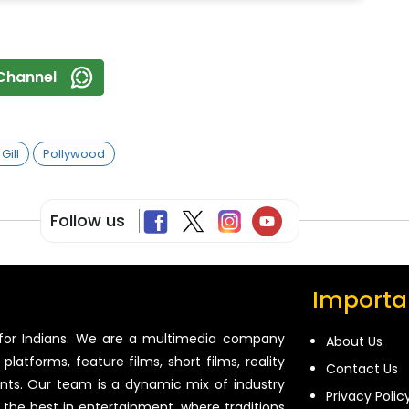
Channel
Gill
Pollywood
Follow us
Importan
for Indians. We are a multimedia company
About Us
platforms, feature films, short films, reality
Contact Us
ents. Our team is a dynamic mix of industry
Privacy Polic
 the best in entertainment, where traditions