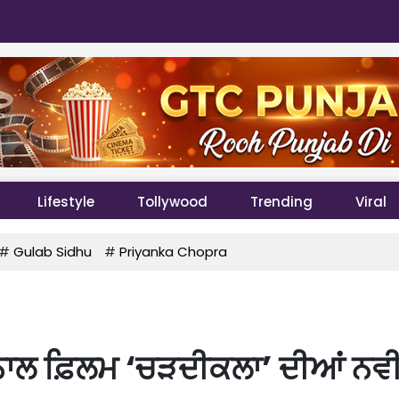
Lifestyle
Tollywood
Trending
Viral
#
Gulab Sidhu
#
Priyanka Chopra
ੇ ਨਾਲ ਫ਼ਿਲਮ ‘ਚੜਦੀਕਲਾ’ ਦੀਆਂ ਨਵ