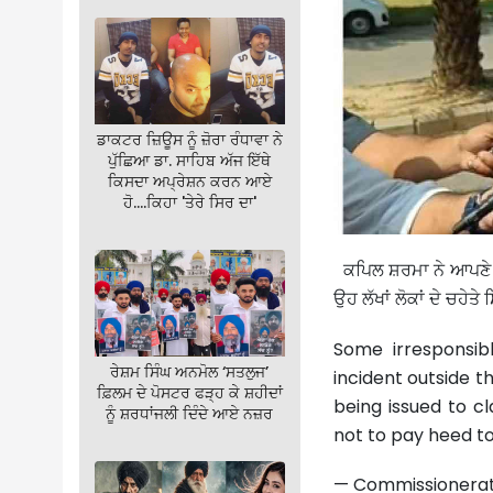
ਡਾਕਟਰ ਜ਼ਿਊਸ ਨੂੰ ਜ਼ੋਰਾ ਰੰਧਾਵਾ ਨੇ
ਪੁੱਛਿਆ ਡਾ. ਸਾਹਿਬ ਅੱਜ ਇੱਥੇ
ਕਿਸਦਾ ਅਪ੍ਰੇਸ਼ਨ ਕਰਨ ਆਏ
ਹੋ….ਕਿਹਾ 'ਤੇਰੇ ਸਿਰ ਦਾ'
ਕਪਿਲ ਸ਼ਰਮਾ ਨੇ ਆਪਣੇ ਸ਼
ਉਹ ਲੱਖਾਂ ਲੋਕਾਂ ਦੇ ਚਹੇਤੇ
Some irresponsib
ਰੇਸ਼ਮ ਸਿੰਘ ਅਨਮੋਲ ‘ਸਤਲੁਜ’
incident outside t
ਫ਼ਿਲਮ ਦੇ ਪੋਸਟਰ ਫੜ੍ਹ ਕੇ ਸ਼ਹੀਦਾਂ
being issued to cl
ਨੂੰ ਸ਼ਰਧਾਂਜਲੀ ਦਿੰਦੇ ਆਏ ਨਜ਼ਰ
not to pay heed t
— Commissionerat