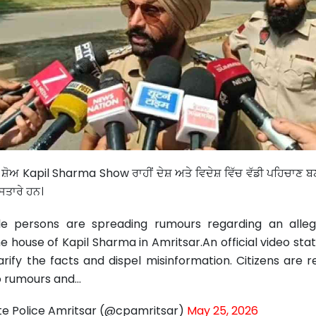
ੋਅ Kapil Sharma Show ਰਾਹੀਂ ਦੇਸ਼ ਅਤੇ ਵਿਦੇਸ਼ ਵਿੱਚ ਵੱਡੀ ਪਹਿਚਾਣ ਬ
 ਸਿਤਾਰੇ ਹਨ।
le persons are spreading rumours regarding an allege
he house of Kapil Sharma in Amritsar.An official video sta
arify the facts and dispel misinformation. Citizens are 
o rumours and…
e Police Amritsar (@cpamritsar)
May 25, 2026