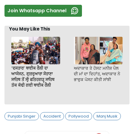
Join Whatsapp Channel
You May Like This
‘ਦਸਤਾਰ’ ਬਾਈਕ ਰੈਲੀ ਦਾ
ਅਦਾਕਾਰ ਤੇ ਹੋਸਟ ਮਨੀਸ਼ ਪੌਲ
ਆਯੋਜਨ, ਗੁਰਦੁਆਰਾ ਸੋਹਾਣਾ
ਦੀ ਮਾਂ ਦਾ ਦਿਹਾਂਤ, ਅਦਾਕਾਰ ਨੇ
ਸਾਹਿਬ ਤੋਂ ਸ੍ਰੀ ਫਤਿਹਗੜ੍ਹ ਸਾਹਿਬ
ਭਾਵੁਕ ਪੋਸਟ ਕੀਤੀ ਸਾਂਝੀ
ਤੱਕ ਕੱਢੀ ਗਈ ਬਾਈਕ ਰੈਲੀ
Punjabi Singer
Accident
Pollywood
Manj Musik