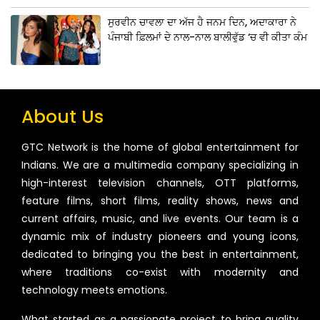
ਸੁਰਵੀਨ ਚਾਵਲਾ ਦਾ ਅੱਜ ਹੈ ਜਨਮ ਦਿਨ, ਅਦਾਕਾਰਾ ਨੇ
ਪੰਜਾਬੀ ਫ਼ਿਲਮਾਂ ਦੇ ਨਾਲ-ਨਾਲ ਬਾਲੀਵੁੱਡ ‘ਚ ਵੀ ਕੀਤਾ ਕੰਮ
About Us
GTC Network is the home of global entertainment for
Indians. We are a multimedia company specializing in
high-interest television channels, OTT platforms,
feature films, short films, reality shows, news and
current affairs, music, and live events. Our team is a
dynamic mix of industry pioneers and young icons,
dedicated to bringing you the best in entertainment,
where traditions co-exist with modernity and
technology meets emotions.
What started as a passionate project to bring quality