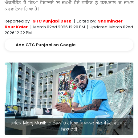
ਐਕਸੀਡੈਂਟ ਹੋ ਗਿਆ ਹੈ।ਹਾਦਸੇ ‘ਚ ਜ਼ਖਮੀ ਹੋਏ ਗਾਇਕ ਨੂੰ ਹਸਪਤਾਲ ‘ਚ ਦਾਖਲ
ਕਰਵਾਇਆ ਗਿਆ ਹੈ।
Reported by:
GTC Punjabi Desk
|
Edited by:
Shaminder
Kaur Kaler
|
March 02nd 2026 12:20 PM
|
Updated:
March 02nd
2026 12:22 PM
Add GTC Punjabi on Google
ਗਾਇਕ Manj Musik ਦਾ ਲੰਡਨ ‘ਚ ਹੋਇਆ ਭਿਆਨਕ ਐਕਸੀਡੈਂਟ, ਫੈਨਸ ਦੀ
ਚਿੰਤਾ ਵਧੀ