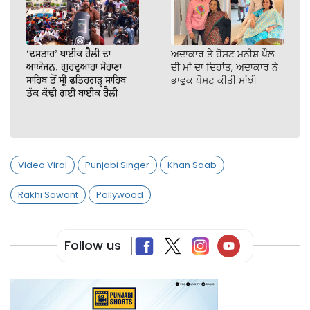
‘ਦਸਤਾਰ’ ਬਾਈਕ ਰੈਲੀ ਦਾ
ਅਦਾਕਾਰ ਤੇ ਹੋਸਟ ਮਨੀਸ਼ ਪੌਲ
ਆਯੋਜਨ, ਗੁਰਦੁਆਰਾ ਸੋਹਾਣਾ
ਦੀ ਮਾਂ ਦਾ ਦਿਹਾਂਤ, ਅਦਾਕਾਰ ਨੇ
ਸਾਹਿਬ ਤੋਂ ਸ੍ਰੀ ਫਤਿਹਗੜ੍ਹ ਸਾਹਿਬ
ਭਾਵੁਕ ਪੋਸਟ ਕੀਤੀ ਸਾਂਝੀ
ਤੱਕ ਕੱਢੀ ਗਈ ਬਾਈਕ ਰੈਲੀ
Video Viral
Punjabi Singer
Khan Saab
Rakhi Sawant
Pollywood
Follow us