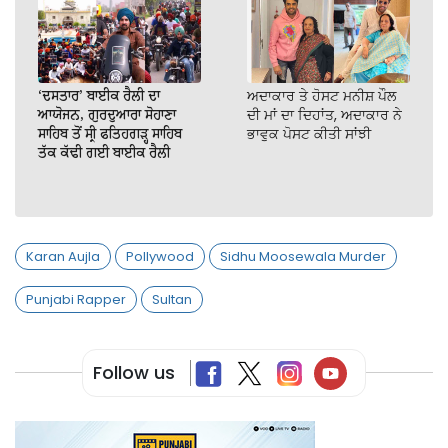
‘ਦਸਤਾਰ’ ਬਾਈਕ ਰੈਲੀ ਦਾ
ਅਦਾਕਾਰ ਤੇ ਹੋਸਟ ਮਨੀਸ਼ ਪੌਲ
ਆਯੋਜਨ, ਗੁਰਦੁਆਰਾ ਸੋਹਾਣਾ
ਦੀ ਮਾਂ ਦਾ ਦਿਹਾਂਤ, ਅਦਾਕਾਰ ਨੇ
ਸਾਹਿਬ ਤੋਂ ਸ੍ਰੀ ਫਤਿਹਗੜ੍ਹ ਸਾਹਿਬ
ਭਾਵੁਕ ਪੋਸਟ ਕੀਤੀ ਸਾਂਝੀ
ਤੱਕ ਕੱਢੀ ਗਈ ਬਾਈਕ ਰੈਲੀ
Karan Aujla
Pollywood
Sidhu Moosewala Murder
Punjabi Rapper
Sultan
Follow us