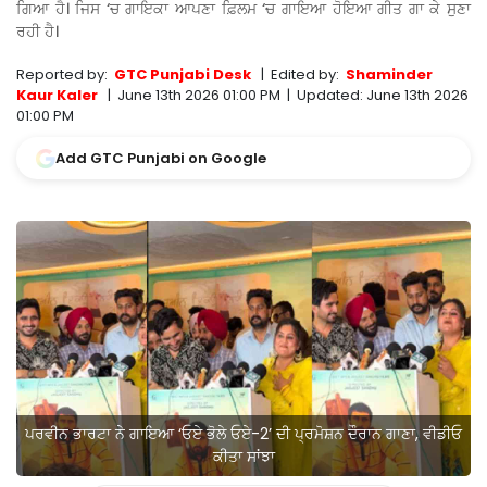
ਗਿਆ ਹੈ। ਜਿਸ ‘ਚ ਗਾਇਕਾ ਆਪਣਾ ਫ਼ਿਲਮ ‘ਚ ਗਾਇਆ ਹੋਇਆ ਗੀਤ ਗਾ ਕੇ ਸੁਣਾ
ਰਹੀ ਹੈ।
Reported by:
GTC Punjabi Desk
|
Edited by:
Shaminder
Kaur Kaler
|
June 13th 2026 01:00 PM
|
Updated:
June 13th 2026
01:00 PM
Add GTC Punjabi on Google
ਪਰਵੀਨ ਭਾਰਟਾ ਨੇ ਗਾਇਆ ‘ਓਏ ਭੋਲੇ ਓਏ-2’ ਦੀ ਪ੍ਰਮੋਸ਼ਨ ਦੌਰਾਨ ਗਾਣਾ, ਵੀਡੀਓ
ਕੀਤਾ ਸਾਂਝਾ