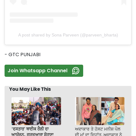
A post shared by Sona Parveen (@parveen_bharta)
- GTC PUNJABI
Join Whatsapp Channel
You May Like This
‘ਦਸਤਾਰ’ ਬਾਈਕ ਰੈਲੀ ਦਾ
ਅਦਾਕਾਰ ਤੇ ਹੋਸਟ ਮਨੀਸ਼ ਪੌਲ
ਆਯੋਜਨ, ਗੁਰਦੁਆਰਾ ਸੋਹਾਣਾ
ਦੀ ਮਾਂ ਦਾ ਦਿਹਾਂਤ, ਅਦਾਕਾਰ ਨੇ