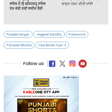
ਸਾਹਿਬ ਤੋਂ ਸ੍ਰੀ ਫਤਿਹਗੜ੍ਹ ਸਾਹਿਬ
ਭਾਵੁਕ ਪੋਸਟ ਕੀਤੀ ਸਾਂਝੀ
ਤੱਕ ਕੱਢੀ ਗਈ ਬਾਈਕ ਰੈਲੀ
Punjabi Singer
Jagjeet Sandhu
Pollywood
Parveen Bharta
Oye Bhole Oye-2
Follow us