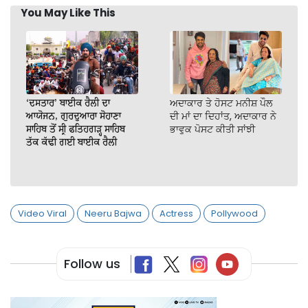
You May Like This
‘ਦਸਤਾਰ’ ਬਾਈਕ ਰੈਲੀ ਦਾ
ਅਦਾਕਾਰ ਤੇ ਹੋਸਟ ਮਨੀਸ਼ ਪੌਲ
ਆਯੋਜਨ, ਗੁਰਦੁਆਰਾ ਸੋਹਾਣਾ
ਦੀ ਮਾਂ ਦਾ ਦਿਹਾਂਤ, ਅਦਾਕਾਰ ਨੇ
ਸਾਹਿਬ ਤੋਂ ਸ੍ਰੀ ਫਤਿਹਗੜ੍ਹ ਸਾਹਿਬ
ਭਾਵੁਕ ਪੋਸਟ ਕੀਤੀ ਸਾਂਝੀ
ਤੱਕ ਕੱਢੀ ਗਈ ਬਾਈਕ ਰੈਲੀ
Video Viral
Neeru Bajwa
Actress
Pollywood
Follow us