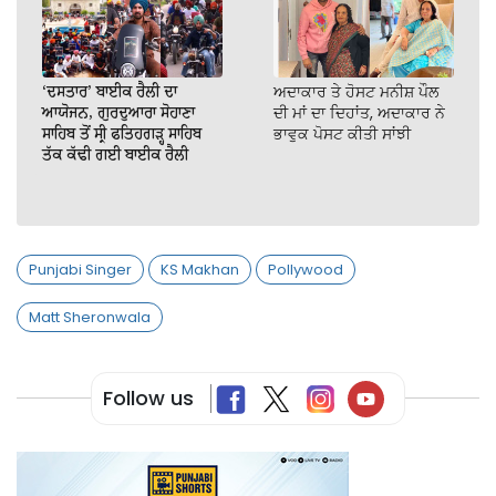
‘ਦਸਤਾਰ’ ਬਾਈਕ ਰੈਲੀ ਦਾ
ਅਦਾਕਾਰ ਤੇ ਹੋਸਟ ਮਨੀਸ਼ ਪੌਲ
ਆਯੋਜਨ, ਗੁਰਦੁਆਰਾ ਸੋਹਾਣਾ
ਦੀ ਮਾਂ ਦਾ ਦਿਹਾਂਤ, ਅਦਾਕਾਰ ਨੇ
ਸਾਹਿਬ ਤੋਂ ਸ੍ਰੀ ਫਤਿਹਗੜ੍ਹ ਸਾਹਿਬ
ਭਾਵੁਕ ਪੋਸਟ ਕੀਤੀ ਸਾਂਝੀ
ਤੱਕ ਕੱਢੀ ਗਈ ਬਾਈਕ ਰੈਲੀ
Punjabi Singer
KS Makhan
Pollywood
Matt Sheronwala
Follow us