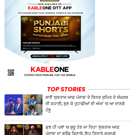
TOP STORIES
ਜਾਣੋਂ ‘ਸੁਰਤਾਜ ਆਫ਼ ਪੰਜਾਬ’ ਦੇ ਵਿਨਰ ਸੁਮਿਤ ਦੇ ਸੰਘਰਸ਼
ਦੀ ਕਹਾਣੀ, ਸੁਣ ਕੇ ਤੁਹਾਡੀਆਂ ਵੀ ਅੱਖਾਂ ‘ਚ ਆ ਜਾਣਗੇ
ਹੰਝੂ
ਕੁਝ ਹੀ ਪਲਾਂ ‘ਚ ਸ਼ੁਰੂ ਹੋਣ ਜਾ ਰਿਹਾ ‘ਸੁਰਤਾਜ ਆਫ਼
ਪੰਜਾਬ’ ਦਾ ਗ੍ਰੈਂਡ ਫਿਨਾਲੇ, ਇਹ ਸਿਤਾਰੇ ਕਰਨਗੇ