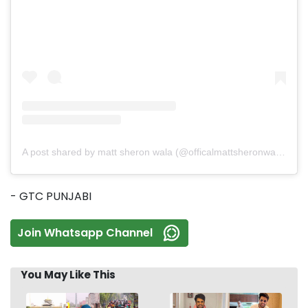
A post shared by matt sheron wala (@officalmattsheronwala)
- GTC PUNJABI
Join Whatsapp Channel
You May Like This