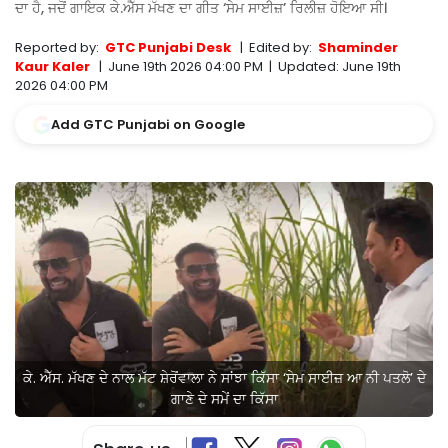
ਦਾ ਹੈ, ਜਦੋਂ ਗਾਇਕ ਕੇ.ਐੱਸ ਮੱਖਣ ਦਾ ਗੀਤ ‘ਸੇਮ ਸਾਈਜ਼’ ਰਿਲੀਜ਼ ਹੋਇਆ ਸੀ।
Reported by:
GTC Punjabi Desk
|
Edited by:
Shaminder
Kaur Kaler
|
June 19th 2026 04:00 PM
|
Updated:
June 19th
2026 04:00 PM
Add GTC Punjabi on Google
ਕੇ. ਐੱਸ. ਮੱਖਣ ਦੇ ਨਾਲ ਮੱਟ ਸ਼ੇਰੋਂਵਾਲਾ ਨੇ ਸਾਂਝਾ ਕਿੱਸਾ ‘ਸੇਮ ਸਾਈਜ਼ ਆ ਨੀ ਪਤਲੋ’ ਦੇ
ਗਾਣੇ ਦੇ ਸਮੇਂ ਦਾ ਕਿੱਸਾ