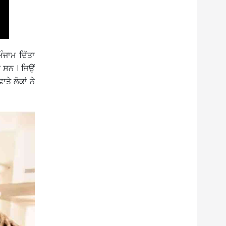
ਜਾਮ ਦਿੱਤਾ
 ਸਨ । ਜਿਉਂ
ੇ ਲੋਕਾਂ ਨੇ