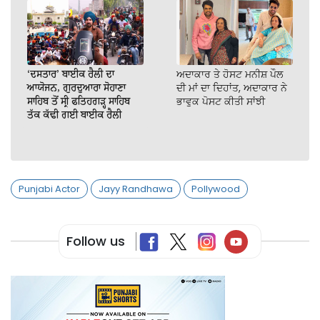
‘ਦਸਤਾਰ’ ਬਾਈਕ ਰੈਲੀ ਦਾ
ਅਦਾਕਾਰ ਤੇ ਹੋਸਟ ਮਨੀਸ਼ ਪੌਲ
ਆਯੋਜਨ, ਗੁਰਦੁਆਰਾ ਸੋਹਾਣਾ
ਦੀ ਮਾਂ ਦਾ ਦਿਹਾਂਤ, ਅਦਾਕਾਰ ਨੇ
ਸਾਹਿਬ ਤੋਂ ਸ੍ਰੀ ਫਤਿਹਗੜ੍ਹ ਸਾਹਿਬ
ਭਾਵੁਕ ਪੋਸਟ ਕੀਤੀ ਸਾਂਝੀ
ਤੱਕ ਕੱਢੀ ਗਈ ਬਾਈਕ ਰੈਲੀ
Punjabi Actor
Jayy Randhawa
Pollywood
Follow us