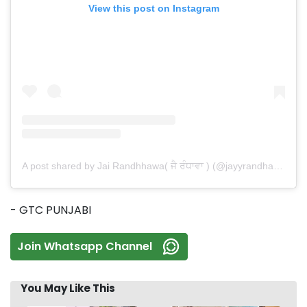
View this post on Instagram
A post shared by Jai Randhhawa( ਜੈ ਰੰਧਾਵਾ ) (@jayyrandhawa)
- GTC PUNJABI
Join Whatsapp Channel
You May Like This