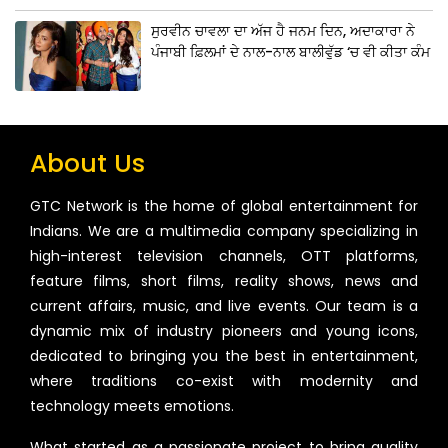
ਸੁਰਵੀਨ ਚਾਵਲਾ ਦਾ ਅੱਜ ਹੈ ਜਨਮ ਦਿਨ, ਅਦਾਕਾਰਾ ਨੇ
ਪੰਜਾਬੀ ਫ਼ਿਲਮਾਂ ਦੇ ਨਾਲ-ਨਾਲ ਬਾਲੀਵੁੱਡ ‘ਚ ਵੀ ਕੀਤਾ ਕੰਮ
About Us
GTC Network is the home of global entertainment for
Indians. We are a multimedia company specializing in
high-interest television channels, OTT platforms,
feature films, short films, reality shows, news and
current affairs, music, and live events. Our team is a
dynamic mix of industry pioneers and young icons,
dedicated to bringing you the best in entertainment,
where traditions co-exist with modernity and
technology meets emotions.
What started as a passionate project to bring quality