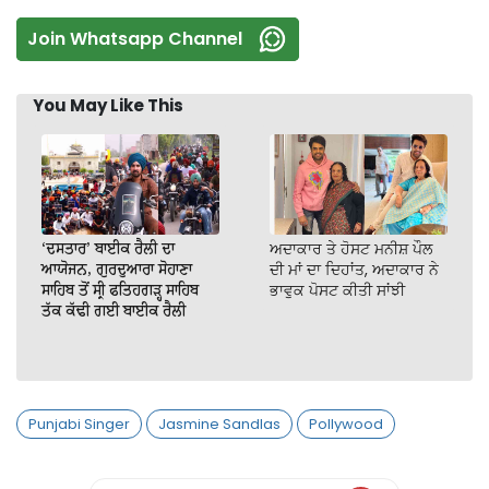
Join Whatsapp Channel
You May Like This
‘ਦਸਤਾਰ’ ਬਾਈਕ ਰੈਲੀ ਦਾ
ਅਦਾਕਾਰ ਤੇ ਹੋਸਟ ਮਨੀਸ਼ ਪੌਲ
ਆਯੋਜਨ, ਗੁਰਦੁਆਰਾ ਸੋਹਾਣਾ
ਦੀ ਮਾਂ ਦਾ ਦਿਹਾਂਤ, ਅਦਾਕਾਰ ਨੇ
ਸਾਹਿਬ ਤੋਂ ਸ੍ਰੀ ਫਤਿਹਗੜ੍ਹ ਸਾਹਿਬ
ਭਾਵੁਕ ਪੋਸਟ ਕੀਤੀ ਸਾਂਝੀ
ਤੱਕ ਕੱਢੀ ਗਈ ਬਾਈਕ ਰੈਲੀ
Punjabi Singer
Jasmine Sandlas
Pollywood