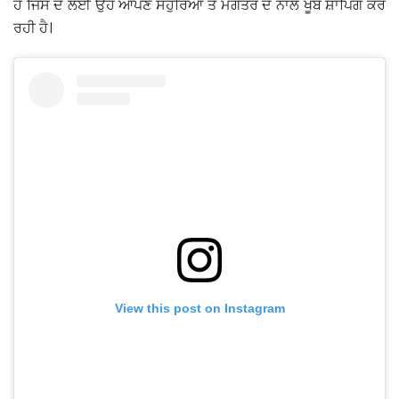
ਹੈ ਜਿਸ ਦੇ ਲਈ ਉਹ ਆਪਣੇ ਸਹੁਰਿਆਂ ਤੇ ਮੰਗੇਤਰ ਦੇ ਨਾਲ ਖੂਬ ਸ਼ਾਪਿੰਗ ਕਰ
ਰਹੀ ਹੈ।
View this post on Instagram