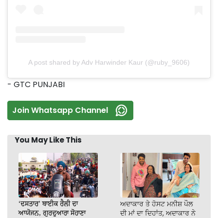
A post shared by Adv Harwinder Kaur (@ruby_9606)
- GTC PUNJABI
Join Whatsapp Channel
You May Like This
‘ਦਸਤਾਰ’ ਬਾਈਕ ਰੈਲੀ ਦਾ
ਅਦਾਕਾਰ ਤੇ ਹੋਸਟ ਮਨੀਸ਼ ਪੌਲ
ਆਯੋਜਨ, ਗੁਰਦੁਆਰਾ ਸੋਹਾਣਾ
ਦੀ ਮਾਂ ਦਾ ਦਿਹਾਂਤ, ਅਦਾਕਾਰ ਨੇ