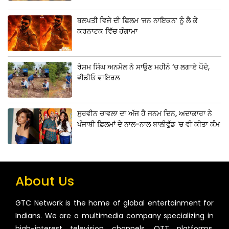
ਥਲਪਤੀ ਵਿਜੇ ਦੀ ਫ਼ਿਲਮ ‘ਜਨ ਨਾਇਕਨ’ ਨੂੰ ਲੈ ਕੇ
ਕਰਨਾਟਕ ਵਿੱਚ ਹੰਗਾਮਾ
ਰੇਸ਼ਮ ਸਿੰਘ ਅਨਮੋਲ ਨੇ ਸਾਉਣ ਮਹੀਨੇ ‘ਚ ਲਗਾਏ ਪੌਦੇ,
ਵੀਡੀਓ ਵਾਇਰਲ
ਸੁਰਵੀਨ ਚਾਵਲਾ ਦਾ ਅੱਜ ਹੈ ਜਨਮ ਦਿਨ, ਅਦਾਕਾਰਾ ਨੇ
ਪੰਜਾਬੀ ਫ਼ਿਲਮਾਂ ਦੇ ਨਾਲ-ਨਾਲ ਬਾਲੀਵੁੱਡ ‘ਚ ਵੀ ਕੀਤਾ ਕੰਮ
About Us
GTC Network is the home of global entertainment for
Indians. We are a multimedia company specializing in
high-interest television channels, OTT platforms,