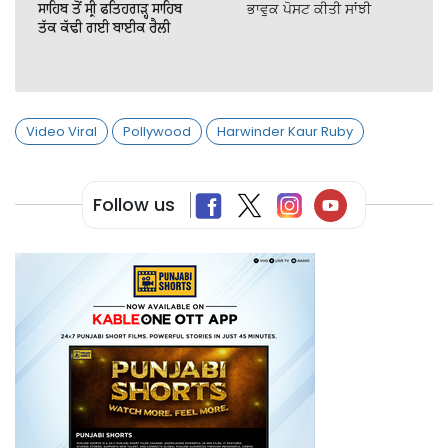
ਸਾਹਿਬ ਤੋਂ ਸ੍ਰੀ ਫਤਿਹਗੜ੍ਹ ਸਾਹਿਬ
ਭਾਵੁਕ ਪੋਸਟ ਕੀਤੀ ਸਾਂਝੀ
ਤੱਕ ਕੱਢੀ ਗਈ ਬਾਈਕ ਰੈਲੀ
Video Viral
Pollywood
Harwinder Kaur Ruby
Follow us