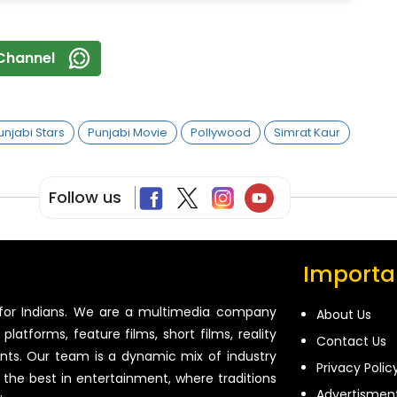
Channel
unjabi Stars
Punjabi Movie
Pollywood
Simrat Kaur
Follow us
Importan
for Indians. We are a multimedia company
About Us
platforms, feature films, short films, reality
Contact Us
ents. Our team is a dynamic mix of industry
Privacy Polic
 the best in entertainment, where traditions
Advertismen