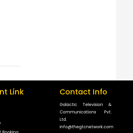
t Link
Contact Info
Galactic Television &
Communications Pvt.
Ltd.
y
info@thegtcnetwork.com
t Booking