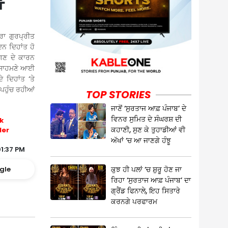
ਂ
ਾ ਗੁਰਪ੍ਰੀਤ
ਿਨ ਦਿਹਾਂਤ ਹੋ
ੱਗਣ ਦੇ ਕਾਰਨ
ੀ ਸਾਹਮਣੇ ਆਈ
ੇ ਦਿਹਾਂਤ ‘ਤੇ
ਹੁੰਚ ਰਹੀਆਂ
TOP STORIES
ਜਾਣੋਂ ‘ਸੁਰਤਾਜ ਆਫ਼ ਪੰਜਾਬ’ ਦੇ
ਵਿਨਰ ਸੁਮਿਤ ਦੇ ਸੰਘਰਸ਼ ਦੀ
k
ਕਹਾਣੀ, ਸੁਣ ਕੇ ਤੁਹਾਡੀਆਂ ਵੀ
ler
ਅੱਖਾਂ ‘ਚ ਆ ਜਾਣਗੇ ਹੰਝੂ
1:37 PM
ਕੁਝ ਹੀ ਪਲਾਂ ‘ਚ ਸ਼ੁਰੂ ਹੋਣ ਜਾ
gle
ਰਿਹਾ ‘ਸੁਰਤਾਜ ਆਫ਼ ਪੰਜਾਬ’ ਦਾ
ਗ੍ਰੈਂਡ ਫਿਨਾਲੇ, ਇਹ ਸਿਤਾਰੇ
ਕਰਨਗੇ ਪਰਫਾਰਮ