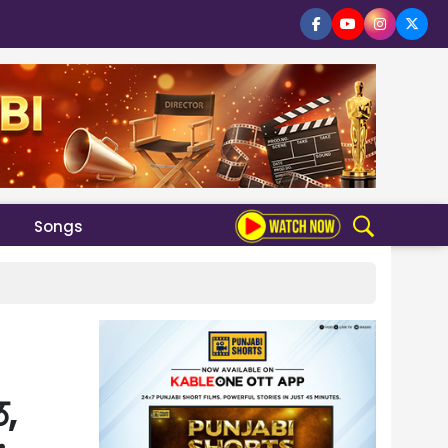
Songs
ਲ,