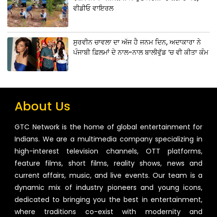
ਵੀਡੀਓ ਵਾਇਰਲ
ਸੁਰਵੀਨ ਚਾਵਲਾ ਦਾ ਅੱਜ ਹੈ ਜਨਮ ਦਿਨ, ਅਦਾਕਾਰਾ ਨੇ
ਪੰਜਾਬੀ ਫ਼ਿਲਮਾਂ ਦੇ ਨਾਲ-ਨਾਲ ਬਾਲੀਵੁੱਡ ‘ਚ ਵੀ ਕੀਤਾ ਕੰਮ
About Us
GTC Network is the home of global entertainment for
Indians. We are a multimedia company specializing in
high-interest television channels, OTT platforms,
feature films, short films, reality shows, news and
current affairs, music, and live events. Our team is a
dynamic mix of industry pioneers and young icons,
dedicated to bringing you the best in entertainment,
where traditions co-exist with modernity and