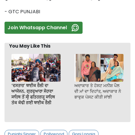
- GTC PUNJABI
Join Whatsapp Channel
You May Like This
‘ਦਸਤਾਰ’ ਬਾਈਕ ਰੈਲੀ ਦਾ
ਅਦਾਕਾਰ ਤੇ ਹੋਸਟ ਮਨੀਸ਼ ਪੌਲ
ਆਯੋਜਨ, ਗੁਰਦੁਆਰਾ ਸੋਹਾਣਾ
ਦੀ ਮਾਂ ਦਾ ਦਿਹਾਂਤ, ਅਦਾਕਾਰ ਨੇ
ਸਾਹਿਬ ਤੋਂ ਸ੍ਰੀ ਫਤਿਹਗੜ੍ਹ ਸਾਹਿਬ
ਭਾਵੁਕ ਪੋਸਟ ਕੀਤੀ ਸਾਂਝੀ
ਤੱਕ ਕੱਢੀ ਗਈ ਬਾਈਕ ਰੈਲੀ
Punjabi Singer
Pollywood
Gopi Longia