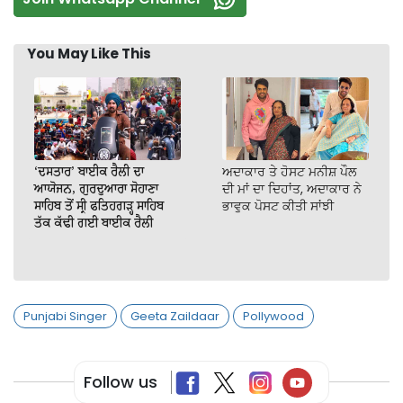
You May Like This
‘ਦਸਤਾਰ’ ਬਾਈਕ ਰੈਲੀ ਦਾ
ਅਦਾਕਾਰ ਤੇ ਹੋਸਟ ਮਨੀਸ਼ ਪੌਲ
ਆਯੋਜਨ, ਗੁਰਦੁਆਰਾ ਸੋਹਾਣਾ
ਦੀ ਮਾਂ ਦਾ ਦਿਹਾਂਤ, ਅਦਾਕਾਰ ਨੇ
ਸਾਹਿਬ ਤੋਂ ਸ੍ਰੀ ਫਤਿਹਗੜ੍ਹ ਸਾਹਿਬ
ਭਾਵੁਕ ਪੋਸਟ ਕੀਤੀ ਸਾਂਝੀ
ਤੱਕ ਕੱਢੀ ਗਈ ਬਾਈਕ ਰੈਲੀ
Punjabi Singer
Geeta Zaildaar
Pollywood
Follow us