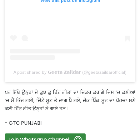
View this post on Instagram
A post shared by 𝗚𝗲𝗲𝘁𝗮 𝗭𝗮𝗶𝗹𝗱𝗮𝗿 (@geetazaildarofficial)
ਪਰ ਇੱਥੇ ਉਨ੍ਹਾਂ ਦੇ ਕੁਝ ਕੁ ਹਿੱਟ ਗੀਤਾਂ ਦਾ ਜ਼ਿਕਰ ਕਰਾਂਗੇ ਜਿਸ ‘ਚ ਕਣੀਆਂ
‘ਚ ਮੈਂ ਭਿੱਜ ਗਈ, ਚਿੱਟੇ ਸੂਟ ਤੇ ਦਾਗ ਪੈ ਗਏ, ਚੱਕ ਪਿੰਕ ਸੂਟ ਦਾ ਪੋਂਹਚਾ ਸਣੇ
ਕਈ ਹਿੱਟ ਗੀਤ ਉਨ੍ਹਾਂ ਨੇ ਗਾਏ ਹਨ ।
- GTC PUNJABI
Join Whatsapp Channel