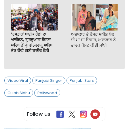
‘ਦਸਤਾਰ’ ਬਾਈਕ ਰੈਲੀ ਦਾ
ਅਦਾਕਾਰ ਤੇ ਹੋਸਟ ਮਨੀਸ਼ ਪੌਲ
ਆਯੋਜਨ, ਗੁਰਦੁਆਰਾ ਸੋਹਾਣਾ
ਦੀ ਮਾਂ ਦਾ ਦਿਹਾਂਤ, ਅਦਾਕਾਰ ਨੇ
ਸਾਹਿਬ ਤੋਂ ਸ੍ਰੀ ਫਤਿਹਗੜ੍ਹ ਸਾਹਿਬ
ਭਾਵੁਕ ਪੋਸਟ ਕੀਤੀ ਸਾਂਝੀ
ਤੱਕ ਕੱਢੀ ਗਈ ਬਾਈਕ ਰੈਲੀ
Video Viral
Punjabi Singer
Punjabi Stars
Gulab Sidhu
Pollywood
Follow us