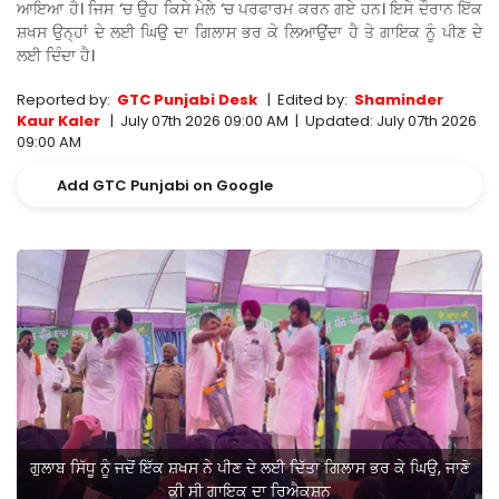
ਆਇਆ ਹੈ। ਜਿਸ ‘ਚ ਉਹ ਕਿਸੇ ਮੇਲੇ ‘ਚ ਪਰਫਾਰਮ ਕਰਨ ਗਏ ਹਨ। ਇਸੇ ਦੌਰਾਨ ਇੱਕ
ਸ਼ਖਸ ਉਨ੍ਹਾਂ ਦੇ ਲਈ ਘਿਉ ਦਾ ਗਿਲਾਸ ਭਰ ਕੇ ਲਿਆਉਂਦਾ ਹੈ ਤੇ ਗਾਇਕ ਨੂੰ ਪੀਣ ਦੇ
ਲਈ ਦਿੰਦਾ ਹੈ।
Reported by:
GTC Punjabi Desk
|
Edited by:
Shaminder
Kaur Kaler
|
July 07th 2026 09:00 AM
|
Updated:
July 07th 2026
09:00 AM
Add GTC Punjabi on Google
ਗੁਲਾਬ ਸਿੱਧੂ ਨੂੰ ਜਦੋਂ ਇੱਕ ਸ਼ਖਸ ਨੇ ਪੀਣ ਦੇ ਲਈ ਦਿੱਤਾ ਗਿਲਾਸ ਭਰ ਕੇ ਘਿਉ, ਜਾਣੋ
ਕੀ ਸੀ ਗਾਇਕ ਦਾ ਰਿਐਕਸ਼ਨ