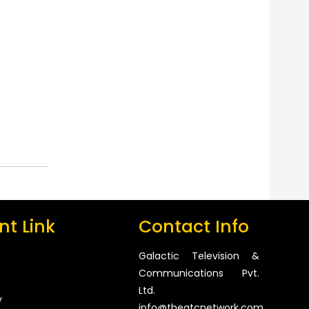
t Link
Contact Info
Galactic Television &
Communications Pvt.
Ltd.
y
info@thegtcnetwork.com