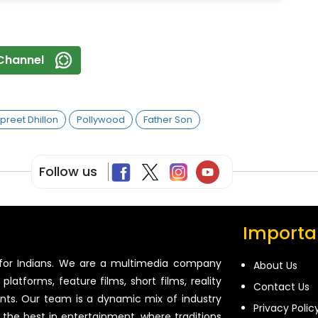
Channel
lpreet Dhillon
Pollywood
Father Son
Follow us
Importan
for Indians. We are a multimedia company
About Us
platforms, feature films, short films, reality
Contact Us
ents. Our team is a dynamic mix of industry
Privacy Polic
 the best in entertainment, where traditions