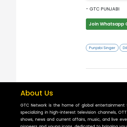
- GTC PUNJABI
Join Whatsapp 
Punjabi Singer
Di
About Us
GTC Network is the home of global entertainment 
specializing in high-interest television channels, OTT 
shows, news and current affairs, music, and live ev
pioneers and young icons, dedicated to bringing you