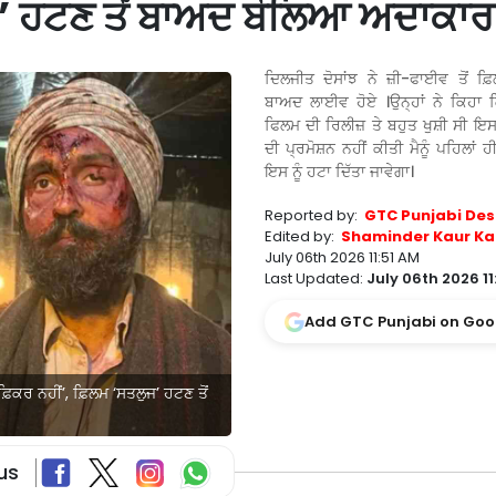
ਜ’ ਹਟਣ ਤੋਂ ਬਾਅਦ ਬੋਲਿਆ ਅਦਾਕਾਰ
ਦਿਲਜੀਤ ਦੋਸਾਂਝ ਨੇ ਜ਼ੀ-ਫਾਈਵ ਤੋਂ ਫ਼
ਬਾਅਦ ਲਾਈਵ ਹੋਏ ।ਉਨ੍ਹਾਂ ਨੇ ਕਿਹਾ ਕ
ਫਿਲਮ ਦੀ ਰਿਲੀਜ਼ ਤੇ ਬਹੁਤ ਖੁਸ਼ੀ ਸੀ ਇ
ਦੀ ਪ੍ਰਮੋਸ਼ਨ ਨਹੀਂ ਕੀਤੀ ਮੈਨੂੰ ਪਹਿਲਾਂ 
ਇਸ ਨੂੰ ਹਟਾ ਦਿੱਤਾ ਜਾਵੇਗਾ।
Reported by:
GTC Punjabi Des
Edited by:
Shaminder Kaur Ka
July 06th 2026 11:51 AM
Last Updated:
July 06th 2026 11
Add GTC Punjabi on Goo
 ਫ਼ਿਕਰ ਨਹੀਂ’, ਫ਼ਿਲਮ ‘ਸਤਲੁਜ’ ਹਟਣ ਤੋਂ
us