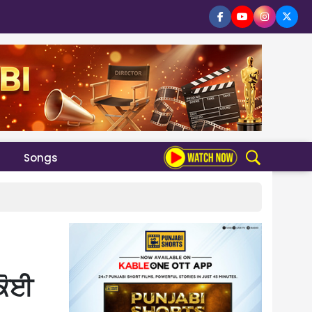
Songs
 ਕੋਈ