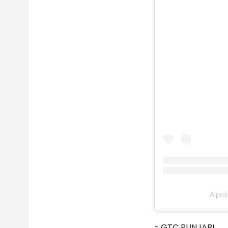
A pos
- GTC PUNJABI