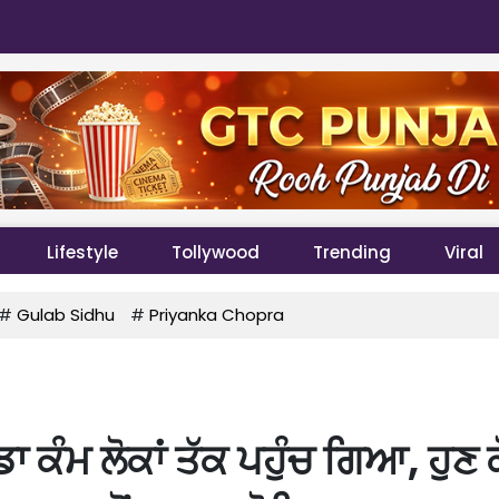
Lifestyle
Tollywood
Trending
Viral
#
Gulab Sidhu
#
Priyanka Chopra
ਡਾ ਕੰਮ ਲੋਕਾਂ ਤੱਕ ਪਹੁੰਚ ਗਿਆ, ਹੁਣ