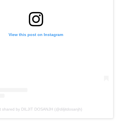
View this post on Instagram
t shared by DILJIT DOSANJH (@diljitdosanjh)