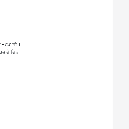
 -੯੫’ ਸੀ ।
ਜ਼ ਦੋ ਦਿਨਾਂ