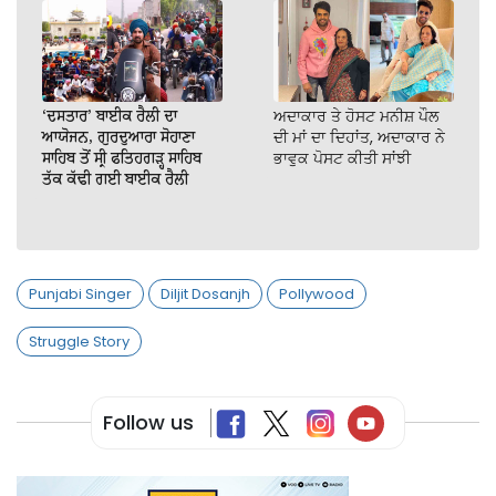
‘ਦਸਤਾਰ’ ਬਾਈਕ ਰੈਲੀ ਦਾ
ਅਦਾਕਾਰ ਤੇ ਹੋਸਟ ਮਨੀਸ਼ ਪੌਲ
ਆਯੋਜਨ, ਗੁਰਦੁਆਰਾ ਸੋਹਾਣਾ
ਦੀ ਮਾਂ ਦਾ ਦਿਹਾਂਤ, ਅਦਾਕਾਰ ਨੇ
ਸਾਹਿਬ ਤੋਂ ਸ੍ਰੀ ਫਤਿਹਗੜ੍ਹ ਸਾਹਿਬ
ਭਾਵੁਕ ਪੋਸਟ ਕੀਤੀ ਸਾਂਝੀ
ਤੱਕ ਕੱਢੀ ਗਈ ਬਾਈਕ ਰੈਲੀ
Punjabi Singer
Diljit Dosanjh
Pollywood
Struggle Story
Follow us