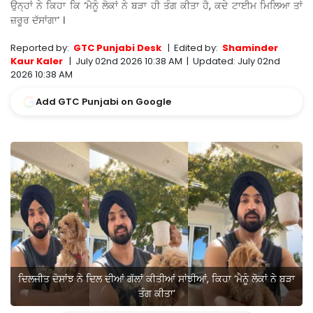
ਉਨ੍ਹਾਂ ਨੇ ਕਿਹਾ ਕਿ ‘ਮੈਨੂੰ ਲੋਕਾਂ ਨੇ ਬੜਾ ਹੀ ਤੰਗ ਕੀਤਾ ਹੈ, ਕਦੇ ਟਾਈਮ ਮਿਲਿਆ ਤਾਂ
ਜ਼ਰੂਰ ਦੱਸਾਂਗਾ’ ।
Reported by:
GTC Punjabi Desk
|
Edited by:
Shaminder
Kaur Kaler
|
July 02nd 2026 10:38 AM
|
Updated:
July 02nd
2026 10:38 AM
Add GTC Punjabi on Google
ਦਿਲਜੀਤ ਦੋਸਾਂਝ ਨੇ ਦਿਲ ਦੀਆਂ ਗੱਲਾਂ ਕੀਤੀਆਂ ਸਾਂਝੀਆਂ, ਕਿਹਾ ‘ਮੈਨੂੰ ਲੋਕਾਂ ਨੇ ਬੜਾ
ਤੰਗ ਕੀਤਾ’