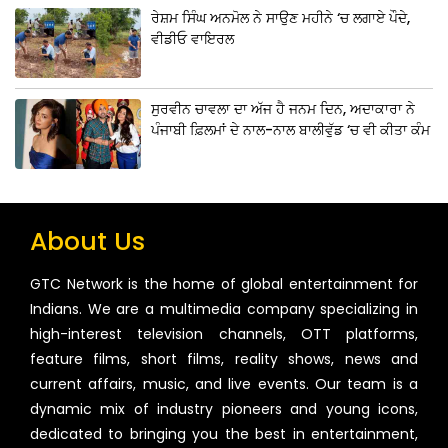
ਰੇਸ਼ਮ ਸਿੰਘ ਅਨਮੋਲ ਨੇ ਸਾਉਣ ਮਹੀਨੇ ‘ਚ ਲਗਾਏ ਪੌਦੇ,
ਵੀਡੀਓ ਵਾਇਰਲ
ਸੁਰਵੀਨ ਚਾਵਲਾ ਦਾ ਅੱਜ ਹੈ ਜਨਮ ਦਿਨ, ਅਦਾਕਾਰਾ ਨੇ
ਪੰਜਾਬੀ ਫ਼ਿਲਮਾਂ ਦੇ ਨਾਲ-ਨਾਲ ਬਾਲੀਵੁੱਡ ‘ਚ ਵੀ ਕੀਤਾ ਕੰਮ
About Us
GTC Network is the home of global entertainment for
Indians. We are a multimedia company specializing in
high-interest television channels, OTT platforms,
feature films, short films, reality shows, news and
current affairs, music, and live events. Our team is a
dynamic mix of industry pioneers and young icons,
dedicated to bringing you the best in entertainment,