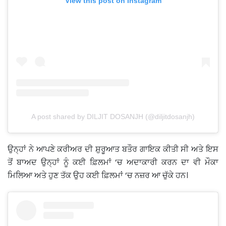
View this post on Instagram
A post shared by DILJIT DOSANJH (@diljitdosanjh)
ਉਨ੍ਹਾਂ ਨੇ ਆਪਣੇ ਕਰੀਅਰ ਦੀ ਸ਼ੁਰੂਆਤ ਬਤੌਰ ਗਾਇਕ ਕੀਤੀ ਸੀ ਅਤੇ ਇਸ
ਤੋਂ ਬਾਅਦ ਉਨ੍ਹਾਂ ਨੂੰ ਕਈ ਫ਼ਿਲਮਾਂ ‘ਚ ਅਦਾਕਾਰੀ ਕਰਨ ਦਾ ਵੀ ਮੌਕਾ
ਮਿਲਿਆ ਅਤੇ ਹੁਣ ਤੱਕ ਉਹ ਕਈ ਫ਼ਿਲਮਾਂ ‘ਚ ਨਜ਼ਰ ਆ ਚੁੱਕੇ ਹਨ।