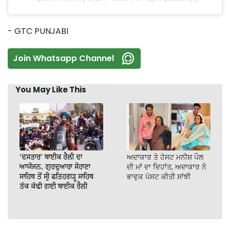
- GTC PUNJABI
Join Whatsapp Channel
You May Like This
‘ਦਸਤਾਰ’ ਬਾਈਕ ਰੈਲੀ ਦਾ
ਅਦਾਕਾਰ ਤੇ ਹੋਸਟ ਮਨੀਸ਼ ਪੌਲ
ਆਯੋਜਨ, ਗੁਰਦੁਆਰਾ ਸੋਹਾਣਾ
ਦੀ ਮਾਂ ਦਾ ਦਿਹਾਂਤ, ਅਦਾਕਾਰ ਨੇ
ਸਾਹਿਬ ਤੋਂ ਸ੍ਰੀ ਫਤਿਹਗੜ੍ਹ ਸਾਹਿਬ
ਭਾਵੁਕ ਪੋਸਟ ਕੀਤੀ ਸਾਂਝੀ
ਤੱਕ ਕੱਢੀ ਗਈ ਬਾਈਕ ਰੈਲੀ