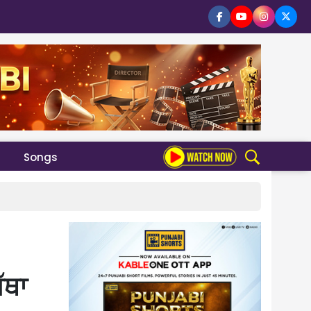
Songs
ੱਥਾ