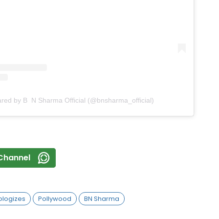
ared by B N Sharma Official (@bnsharma_official)
Channel
logizes
Pollywood
BN Sharma