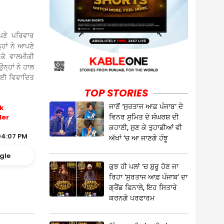
ਪਣੇ ਪਰਿਵਾਰ
੍ਹਾਂ ਨੇ ਆਪਣੇ
ਕੇ ਵਾਲਮੀਕੀ
ਨ੍ਹਾਂ ਨੇ ਹਾਲ
 ਗਈ ਵਿਵਾਦਿਤ
TOP STORIES
ਜਾਣੋਂ ‘ਸੁਰਤਾਜ ਆਫ਼ ਪੰਜਾਬ’ ਦੇ
k
ਵਿਨਰ ਸੁਮਿਤ ਦੇ ਸੰਘਰਸ਼ ਦੀ
ler
ਕਹਾਣੀ, ਸੁਣ ਕੇ ਤੁਹਾਡੀਆਂ ਵੀ
04:07 PM
ਅੱਖਾਂ ‘ਚ ਆ ਜਾਣਗੇ ਹੰਝੂ
gle
ਕੁਝ ਹੀ ਪਲਾਂ ‘ਚ ਸ਼ੁਰੂ ਹੋਣ ਜਾ
ਰਿਹਾ ‘ਸੁਰਤਾਜ ਆਫ਼ ਪੰਜਾਬ’ ਦਾ
ਗ੍ਰੈਂਡ ਫਿਨਾਲੇ, ਇਹ ਸਿਤਾਰੇ
ਕਰਨਗੇ ਪਰਫਾਰਮ