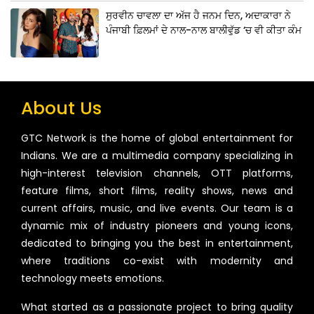
ਸੁਰਵੀਨ ਚਾਵਲਾ ਦਾ ਅੱਜ ਹੈ ਜਨਮ ਦਿਨ, ਅਦਾਕਾਰਾ ਨੇ
ਪੰਜਾਬੀ ਫ਼ਿਲਮਾਂ ਦੇ ਨਾਲ-ਨਾਲ ਬਾਲੀਵੁੱਡ ‘ਚ ਵੀ ਕੀਤਾ ਕੰਮ
About Us
GTC Network is the home of global entertainment for
Indians. We are a multimedia company specializing in
high-interest television channels, OTT platforms,
feature films, short films, reality shows, news and
current affairs, music, and live events. Our team is a
dynamic mix of industry pioneers and young icons,
dedicated to bringing you the best in entertainment,
where traditions co-exist with modernity and
technology meets emotions.
What started as a passionate project to bring quality