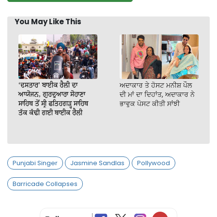
You May Like This
‘ਦਸਤਾਰ’ ਬਾਈਕ ਰੈਲੀ ਦਾ
ਅਦਾਕਾਰ ਤੇ ਹੋਸਟ ਮਨੀਸ਼ ਪੌਲ
ਆਯੋਜਨ, ਗੁਰਦੁਆਰਾ ਸੋਹਾਣਾ
ਦੀ ਮਾਂ ਦਾ ਦਿਹਾਂਤ, ਅਦਾਕਾਰ ਨੇ
ਸਾਹਿਬ ਤੋਂ ਸ੍ਰੀ ਫਤਿਹਗੜ੍ਹ ਸਾਹਿਬ
ਭਾਵੁਕ ਪੋਸਟ ਕੀਤੀ ਸਾਂਝੀ
ਤੱਕ ਕੱਢੀ ਗਈ ਬਾਈਕ ਰੈਲੀ
Punjabi Singer
Jasmine Sandlas
Pollywood
Barricade Collapses