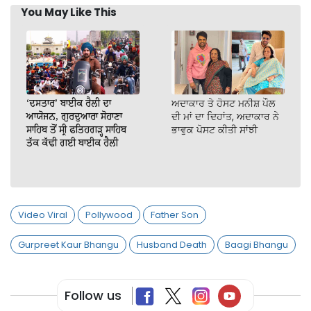
You May Like This
‘ਦਸਤਾਰ’ ਬਾਈਕ ਰੈਲੀ ਦਾ
ਅਦਾਕਾਰ ਤੇ ਹੋਸਟ ਮਨੀਸ਼ ਪੌਲ
ਆਯੋਜਨ, ਗੁਰਦੁਆਰਾ ਸੋਹਾਣਾ
ਦੀ ਮਾਂ ਦਾ ਦਿਹਾਂਤ, ਅਦਾਕਾਰ ਨੇ
ਸਾਹਿਬ ਤੋਂ ਸ੍ਰੀ ਫਤਿਹਗੜ੍ਹ ਸਾਹਿਬ
ਭਾਵੁਕ ਪੋਸਟ ਕੀਤੀ ਸਾਂਝੀ
ਤੱਕ ਕੱਢੀ ਗਈ ਬਾਈਕ ਰੈਲੀ
Video Viral
Pollywood
Father Son
Gurpreet Kaur Bhangu
Husband Death
Baagi Bhangu
Follow us