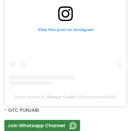
View this post on Instagram
A post shared by 𝐇𝐢𝐦𝐦𝐚𝐭 𝐒𝐚𝐧𝐝𝐡𝐮 (@himmatsandhu84)
- GTC PUNJABI
Join Whatsapp Channel