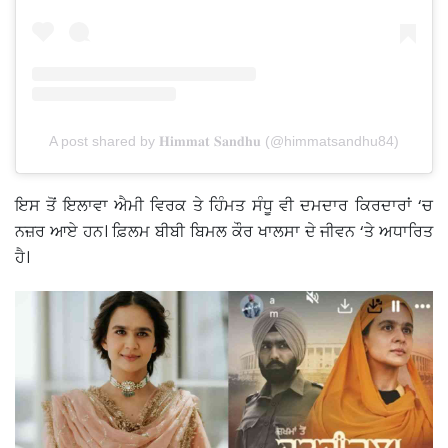
A post shared by 𝐇𝐢𝐦𝐦𝐚𝐭 𝐒𝐚𝐧𝐝𝐡𝐮 (@himmatsandhu84)
ਇਸ ਤੋਂ ਇਲਾਵਾ ਐਮੀ ਵਿਰਕ ਤੇ ਹਿੰਮਤ ਸੰਧੂ ਵੀ ਦਮਦਾਰ ਕਿਰਦਾਰਾਂ ‘ਚ
ਨਜ਼ਰ ਆਏ ਹਨ। ਫ਼ਿਲਮ ਬੀਬੀ ਬਿਮਲ ਕੌਰ ਖਾਲਸਾ ਦੇ ਜੀਵਨ ‘ਤੇ ਅਧਾਰਿਤ
ਹੈ।