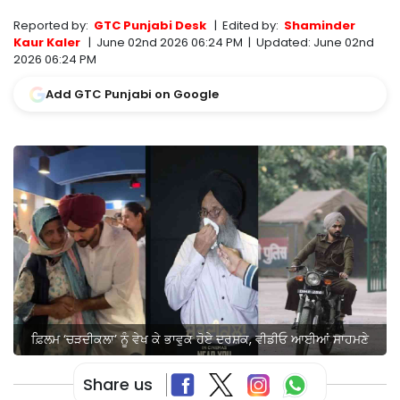
Reported by:
GTC Punjabi Desk
|
Edited by:
Shaminder
Kaur Kaler
|
June 02nd 2026 06:24 PM
|
Updated:
June 02nd
2026 06:24 PM
Add GTC Punjabi on Google
ਫ਼ਿਲਮ ‘ਚੜਦੀਕਲਾ’ ਨੂੰ ਵੇਖ ਕੇ ਭਾਵੁਕ ਹੋਏ ਦਰਸ਼ਕ, ਵੀਡੀਓ ਆਈਆਂ ਸਾਹਮਣੇ
Share us