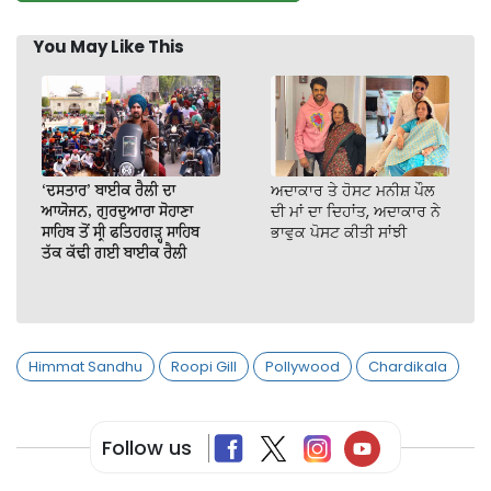
You May Like This
‘ਦਸਤਾਰ’ ਬਾਈਕ ਰੈਲੀ ਦਾ
ਅਦਾਕਾਰ ਤੇ ਹੋਸਟ ਮਨੀਸ਼ ਪੌਲ
ਆਯੋਜਨ, ਗੁਰਦੁਆਰਾ ਸੋਹਾਣਾ
ਦੀ ਮਾਂ ਦਾ ਦਿਹਾਂਤ, ਅਦਾਕਾਰ ਨੇ
ਸਾਹਿਬ ਤੋਂ ਸ੍ਰੀ ਫਤਿਹਗੜ੍ਹ ਸਾਹਿਬ
ਭਾਵੁਕ ਪੋਸਟ ਕੀਤੀ ਸਾਂਝੀ
ਤੱਕ ਕੱਢੀ ਗਈ ਬਾਈਕ ਰੈਲੀ
Himmat Sandhu
Roopi Gill
Pollywood
Chardikala
Follow us