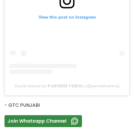
View this post on Instagram
A post shared by 𝐏𝐀𝐑𝐌𝐈𝐒𝐇 𝐕𝐄𝐑𝐌𝐀 (@parmishverma)
- GTC PUNJABI
Join Whatsapp Channel