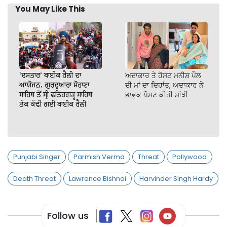
You May Like This
‘ਦਸਤਾਰ’ ਬਾਈਕ ਰੈਲੀ ਦਾ
ਅਦਾਕਾਰ ਤੇ ਹੋਸਟ ਮਨੀਸ਼ ਪੌਲ
ਆਯੋਜਨ, ਗੁਰਦੁਆਰਾ ਸੋਹਾਣਾ
ਦੀ ਮਾਂ ਦਾ ਦਿਹਾਂਤ, ਅਦਾਕਾਰ ਨੇ
ਸਾਹਿਬ ਤੋਂ ਸ੍ਰੀ ਫਤਿਹਗੜ੍ਹ ਸਾਹਿਬ
ਭਾਵੁਕ ਪੋਸਟ ਕੀਤੀ ਸਾਂਝੀ
ਤੱਕ ਕੱਢੀ ਗਈ ਬਾਈਕ ਰੈਲੀ
Punjabi Singer
Parmish Verma
Threat
Pollywood
Death Threat
Lawrence Bishnoi
Harvinder Singh Hardy
Follow us