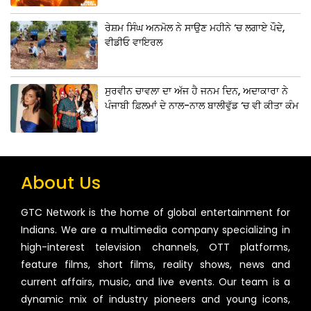
ਰੇਸ਼ਮ ਸਿੰਘ ਅਨਮੋਲ ਨੇ ਸਾਉਣ ਮਹੀਨੇ ‘ਚ ਲਗਾਏ ਪੌਦੇ,
ਵੀਡੀਓ ਵਾਇਰਲ
ਸੁਰਵੀਨ ਚਾਵਲਾ ਦਾ ਅੱਜ ਹੈ ਜਨਮ ਦਿਨ, ਅਦਾਕਾਰਾ ਨੇ
ਪੰਜਾਬੀ ਫ਼ਿਲਮਾਂ ਦੇ ਨਾਲ-ਨਾਲ ਬਾਲੀਵੁੱਡ ‘ਚ ਵੀ ਕੀਤਾ ਕੰਮ
About Us
GTC Network is the home of global entertainment for
Indians. We are a multimedia company specializing in
high-interest television channels, OTT platforms,
feature films, short films, reality shows, news and
current affairs, music, and live events. Our team is a
dynamic mix of industry pioneers and young icons,