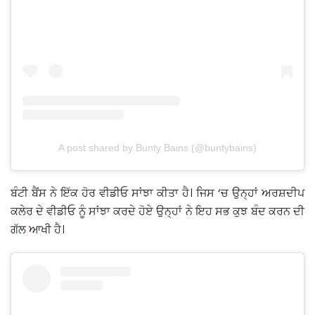
A post shared by Bunty Bains (@buntybains)
ਬੰਟੀ ਬੈਂਸ ਨੇ ਇੱਕ ਹੋਰ ਵੀਡੀਓ ਸਾਂਝਾ ਕੀਤਾ ਹੈ। ਜਿਸ ‘ਚ ਉਨ੍ਹਾਂ ਅਰਸ਼ਦੀਪ
ਕਲੇਰ ਦੇ ਵੀਡੀਓ ਨੂੰ ਸਾਂਝਾ ਕਰਦੇ ਹੋਏ ਉਨ੍ਹਾਂ ਨੇ ਇਹ ਸਭ ਕੁਝ ਬੰਦ ਕਰਨ ਦੀ
ਗੱਲ ਆਖੀ ਹੈ।