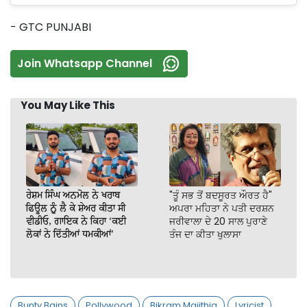
- GTC PUNJABI
Join Whatsapp Channel
You May Like This
ਰੇਸ਼ਮ ਸਿੰਘ ਅਨਮੋਲ ਨੇ ਖਰਾਬ
"ਤੂੰ ਸਭ ਤੋਂ ਬਦਸੂਰਤ ਔਰਤ ਹੈ"
ਫਿਊਲ ਨੂੰ ਲੈ ਕੇ ਸ਼ੇਅਰ ਕੀਤਾ ਸੀ
ਅਪਰਾ ਮਹਿਤਾ ਨੇ ਪਤੀ ਦਰਸ਼ਨ
ਵੀਡੀਓ, ਗਾਇਕ ਨੇ ਕਿਹਾ ‘ਕਈ
ਜਰੀਵਾਲਾ ਦੇ 20 ਸਾਲ ਪੁਰਾਣੇ
ਲੋਕਾਂ ਨੇ ਦਿੱਤੀਆਂ ਧਮਕੀਆਂ’
ਤੰਜ ਦਾ ਕੀਤਾ ਖੁਲਾਸਾ
Bunty Bains
Pollywood
Bikram Majithia
Lyricist