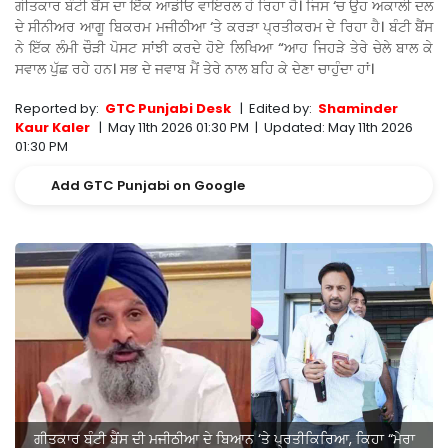
ਗੀਤਕਾਰ ਬੰਟੀ ਬੈਂਸ ਦਾ ਇੱਕ ਆਡੀਓ ਵਾਇਰਲ ਹੋ ਰਿਹਾ ਹੈ। ਜਿਸ ‘ਚ ਉਹ ਅਕਾਲੀ ਦਲ
ਦੇ ਸੀਨੀਅਰ ਆਗੂ ਬਿਕਰਮ ਮਜੀਠੀਆ ‘ਤੇ ਕਰੜਾ ਪ੍ਰਤੀਕਰਮ ਦੇ ਰਿਹਾ ਹੈ। ਬੰਟੀ ਬੈਂਸ
ਨੇ ਇੱਕ ਲੰਮੀ ਚੌੜੀ ਪੋਸਟ ਸਾਂਝੀ ਕਰਦੇ ਹੋਏ ਲਿਖਿਆ “ਆਹ ਜਿਹੜੇ ਤੇਰੇ ਚੇਲੇ ਬਾਲ ਕੇ
ਸਵਾਲ ਪੁੱਛ ਰਹੇ ਹਨ। ਸਭ ਦੇ ਜਵਾਬ ਮੈਂ ਤੇਰੇ ਨਾਲ ਬਹਿ ਕੇ ਦੇਣਾ ਚਾਹੁੰਦਾ ਹਾਂ।
Reported by:
GTC Punjabi Desk
|
Edited by:
Shaminder
Kaur Kaler
|
May 11th 2026 01:30 PM
|
Updated:
May 11th 2026
01:30 PM
Add GTC Punjabi on Google
ਗੀਤਕਾਰ ਬੰਟੀ ਬੈਂਸ ਦੀ ਮਜੀਠੀਆ ਦੇ ਬਿਆਨ ‘ਤੇ ਪ੍ਰਤੀਕਿਰਿਆ, ਕਿਹਾ “ਮੇਰਾ