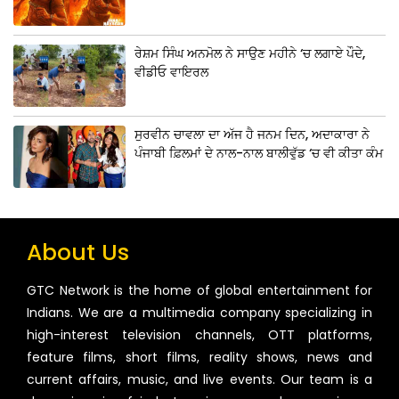
ਰੇਸ਼ਮ ਸਿੰਘ ਅਨਮੋਲ ਨੇ ਸਾਉਣ ਮਹੀਨੇ ‘ਚ ਲਗਾਏ ਪੌਦੇ,
ਵੀਡੀਓ ਵਾਇਰਲ
ਸੁਰਵੀਨ ਚਾਵਲਾ ਦਾ ਅੱਜ ਹੈ ਜਨਮ ਦਿਨ, ਅਦਾਕਾਰਾ ਨੇ
ਪੰਜਾਬੀ ਫ਼ਿਲਮਾਂ ਦੇ ਨਾਲ-ਨਾਲ ਬਾਲੀਵੁੱਡ ‘ਚ ਵੀ ਕੀਤਾ ਕੰਮ
About Us
GTC Network is the home of global entertainment for
Indians. We are a multimedia company specializing in
high-interest television channels, OTT platforms,
feature films, short films, reality shows, news and
current affairs, music, and live events. Our team is a