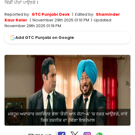
ਢਿੱਡੀਂ ਪੀੜਾਂ ਪਾਉਣਗੇ ।
Reported by:
GTC Punjabi Desk
|
Edited by:
Shaminder
Kaur Kaler
|
November 29th 2025 01:10 PM
|
Updated:
November 29th 2025 01:19 PM
Add GTC Punjabi on Google
ਮਰਹੂਮ ਅਦਾਕਾਰ ਜਸਵਿੰਦਰ ਭੱਲਾ ‘ਕੈਰੀ ਆਨ ਜੱਟਾ-4’ ‘ਚ ਨਜ਼ਰ ਆਉਣਗੇ, ਜਾਣੋ
ਕਿਸ ਤਕਨੀਕ ਦਾ ਹੋਵੇਗਾ ਇਸਤੇਮਾਲ