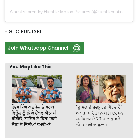
A post shared by Humble Motion Pictures (@humblemotionpictures)
- GTC PUNJABI
Join Whatsapp Channel
You May Like This
ਰੇਸ਼ਮ ਸਿੰਘ ਅਨਮੋਲ ਨੇ ਖਰਾਬ
"ਤੂੰ ਸਭ ਤੋਂ ਬਦਸੂਰਤ ਔਰਤ ਹੈ"
ਫਿਊਲ ਨੂੰ ਲੈ ਕੇ ਸ਼ੇਅਰ ਕੀਤਾ ਸੀ
ਅਪਰਾ ਮਹਿਤਾ ਨੇ ਪਤੀ ਦਰਸ਼ਨ
ਵੀਡੀਓ, ਗਾਇਕ ਨੇ ਕਿਹਾ ‘ਕਈ
ਜਰੀਵਾਲਾ ਦੇ 20 ਸਾਲ ਪੁਰਾਣੇ
ਲੋਕਾਂ ਨੇ ਦਿੱਤੀਆਂ ਧਮਕੀਆਂ’
ਤੰਜ ਦਾ ਕੀਤਾ ਖੁਲਾਸਾ