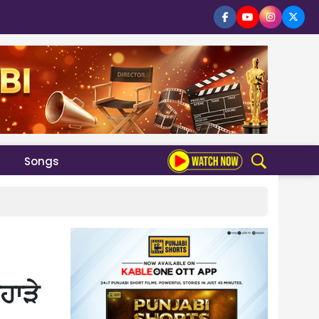
Songs
ਹਾੜੇ