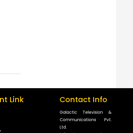
t Link
Contact Info
Galactic Television &
Communications Pvt.
Ltd.
y