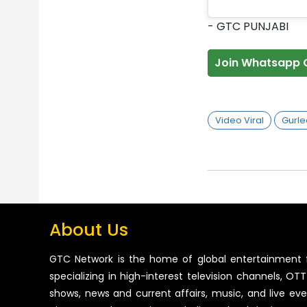
- GTC PUNJABI
Join Whatsapp 
Video Viral
Gurl
About Us
GTC Network is the home of global entertainment 
specializing in high-interest television channels, OTT 
shows, news and current affairs, music, and live ev