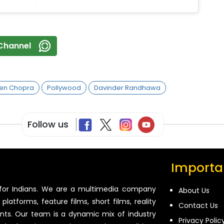
Channel
een Chopra
Pollywood
Davinder Randhawa
Follow us
Importan
for Indians. We are a multimedia company
About Us
platforms, feature films, short films, reality
Contact Us
ents. Our team is a dynamic mix of industry
Privacy Polic