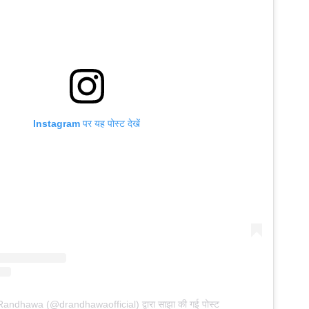
Instagram पर यह पोस्ट देखें
andhawa (@drandhawaofficial) द्वारा साझा की गई पोस्ट