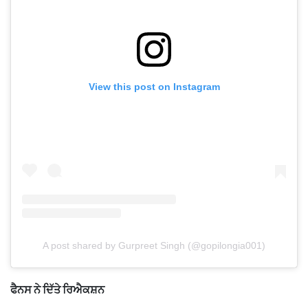
View this post on Instagram
A post shared by Gurpreet Singh (@gopilongia001)
ਫੈਨਸ ਨੇ ਦਿੱਤੇ ਰਿਐਕਸ਼ਨ