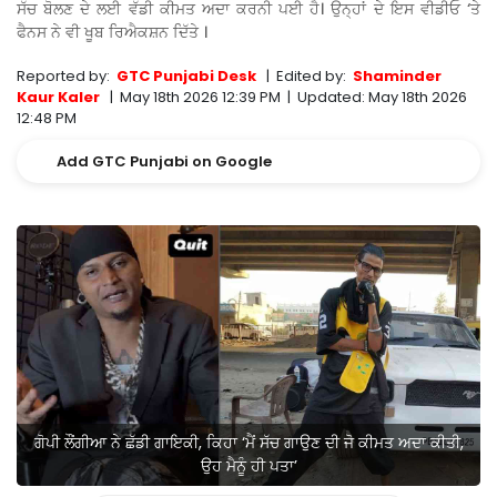
ਸੱਚ ਬੋਲਣ ਦੇ ਲਈ ਵੱਡੀ ਕੀਮਤ ਅਦਾ ਕਰਨੀ ਪਈ ਹੈ। ਉਨ੍ਹਾਂ ਦੇ ਇਸ ਵੀਡੀਓ ‘ਤੇ
ਫੈਨਸ ਨੇ ਵੀ ਖੂਬ ਰਿਐਕਸ਼ਨ ਦਿੱਤੇ ।
Reported by:
GTC Punjabi Desk
|
Edited by:
Shaminder
Kaur Kaler
|
May 18th 2026 12:39 PM
|
Updated:
May 18th 2026
12:48 PM
Add GTC Punjabi on Google
ਗੋਪੀ ਲੌਂਗੀਆ ਨੇ ਛੱਡੀ ਗਾਇਕੀ, ਕਿਹਾ ‘ਮੈਂ ਸੱਚ ਗਾਉਣ ਦੀ ਜੋ ਕੀਮਤ ਅਦਾ ਕੀਤੀ,
ਉਹ ਮੈਨੂੰ ਹੀ ਪਤਾ’