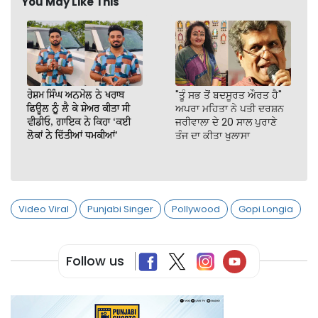
You May Like This
ਰੇਸ਼ਮ ਸਿੰਘ ਅਨਮੋਲ ਨੇ ਖਰਾਬ
"ਤੂੰ ਸਭ ਤੋਂ ਬਦਸੂਰਤ ਔਰਤ ਹੈ"
ਫਿਊਲ ਨੂੰ ਲੈ ਕੇ ਸ਼ੇਅਰ ਕੀਤਾ ਸੀ
ਅਪਰਾ ਮਹਿਤਾ ਨੇ ਪਤੀ ਦਰਸ਼ਨ
ਵੀਡੀਓ, ਗਾਇਕ ਨੇ ਕਿਹਾ ‘ਕਈ
ਜਰੀਵਾਲਾ ਦੇ 20 ਸਾਲ ਪੁਰਾਣੇ
ਲੋਕਾਂ ਨੇ ਦਿੱਤੀਆਂ ਧਮਕੀਆਂ’
ਤੰਜ ਦਾ ਕੀਤਾ ਖੁਲਾਸਾ
Video Viral
Punjabi Singer
Pollywood
Gopi Longia
Follow us