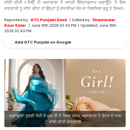
ਸਾਂਝੀ ਕੀਤੀ । ਜਿਉਂ ਹੀ ਅਦਾਕਾਰਾ ਨੇ ਆਪਣੇ ਇੰਸਟਾਗ੍ਰਾਮ ਅਕਾਊਂਟ ‘ਤੇ ਇਸ
ਜਾਣਕਾਰੀ ਨੂੰ ਸਾਂਝਾ ਕੀਤਾ ਤਾਂ ਉਨ੍ਹਾਂ ਨੂੰ ਵਧਾਈਆਂ ਦੇਣ ਦਾ ਸਿਲਸਿਲਾ ਸ਼ੁਰੂ ਹੋ ਗਿਆ।
Reported by:
GTC Punjabi Desk
|
Edited by:
Shaminder
Kaur Kaler
|
June 15th 2026 02:43 PM
|
Updated:
June 15th
2026 02:43 PM
Add GTC Punjabi on Google
ਅਦਾਕਾਰਾ ਸੁਰਭੀ ਜੋਤੀ ਦੇ ਘਰ ਧੀ ਨੇ ਲਿਆ ਜਨਮ, ਅਦਾਕਾਰਾ ਨੇ ਫੈਨਸ ਦੇ ਨਾਲ
ਸਾਂਝੀ ਕੀਤੀ ਜਾਣਕਾਰੀ