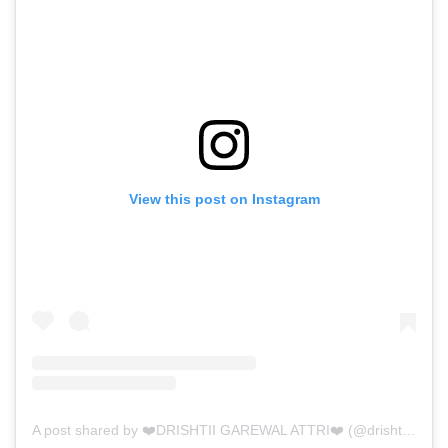
View this post on Instagram
A post shared by ❤️DRISHTII GAREWAL ATTRI❤️ (@drishtiigarewal9)