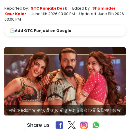
Reported by:
GTC Punjabi Desk
|
Edited by:
Shaminder
Kaur Kaler
|
June 11th 2026 03:00 PM
|
Updated:
June 11th 2026
03:00 PM
Add GTC Punjabi on Google
ਜਾਣੋ “Peddi” ‘ਚ ਜਾਨ੍ਹਵੀ ਕਪੂਰ ਦੀ ਭੂਮਿਕਾ ਨੂੰ ਲੈ ਕੇ ਕਿਉਂ ਛਿੜਿਆ ਵਿਵਾਦ
Share us