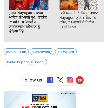
Jana Nayagan ਨੇ ਬਾਕਸ
ਵਿਜੈ ਥਲਪਤੀ ਦੀ ਫ਼ਿਲਮ 'Jana
ਆਫਿਸ 'ਤੇ ਮਚਾਈ ਧੂਮ, 'ਕਾਕਟੇਲ
Nayagan' ਨੂੰ ਲੈ ਕੇ ਫੈਨਸ ‘ਚ
2' ਸਮੇਤ 10 ਫ਼ਿਲਮਾਂ ਦੇ
ਕ੍ਰੇਜ਼, 23 ਜੁਲਾਈ ਨੂੰ ਰਿਲੀਜ਼
ਲਾਈਫਟਾਈਮ ਕਲੈਕਸ਼ਨ ਨੂੰ
ਹੋਵੇਗੀ ਫ਼ਿਲਮ
ਛੱਡਿਆ ਪਿੱਛੇ
Ram Charan
Controversy
Tollywood
Janhvi Kapoor
Peddi
Follow us