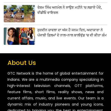
ਰੇਸ਼ਮ ਸਿੰਘ ਅਨਮੋਲ ਨੇ ਸਾਉਣ ਮਹੀਨੇ ‘ਚ ਲਗਾਏ ਪੌਦੇ,
ਵੀਡੀਓ ਵਾਇਰਲ
ਸੁਰਵੀਨ ਚਾਵਲਾ ਦਾ ਅੱਜ ਹੈ ਜਨਮ ਦਿਨ, ਅਦਾਕਾਰਾ ਨੇ
ਪੰਜਾਬੀ ਫ਼ਿਲਮਾਂ ਦੇ ਨਾਲ-ਨਾਲ ਬਾਲੀਵੁੱਡ ‘ਚ ਵੀ ਕੀਤਾ ਕੰਮ
About Us
GTC Network is the home of global entertainment for
Indians. We are a multimedia company specializing in
high-interest television channels, OTT platforms,
feature films, short films, reality shows, news and
current affairs, music, and live events. Our team is a
dynamic mix of industry pioneers and young icons,
dedicated to bringing you the best in entertainment,