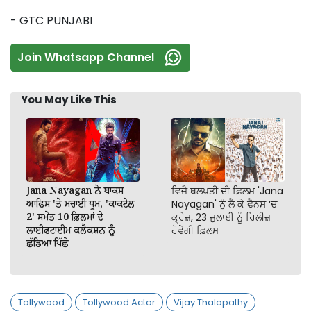
- GTC PUNJABI
Join Whatsapp Channel
You May Like This
Jana Nayagan ਨੇ ਬਾਕਸ
ਵਿਜੈ ਥਲਪਤੀ ਦੀ ਫ਼ਿਲਮ 'Jana
ਆਫਿਸ 'ਤੇ ਮਚਾਈ ਧੂਮ, 'ਕਾਕਟੇਲ
Nayagan' ਨੂੰ ਲੈ ਕੇ ਫੈਨਸ ‘ਚ
2' ਸਮੇਤ 10 ਫ਼ਿਲਮਾਂ ਦੇ
ਕ੍ਰੇਜ਼, 23 ਜੁਲਾਈ ਨੂੰ ਰਿਲੀਜ਼
ਲਾਈਫਟਾਈਮ ਕਲੈਕਸ਼ਨ ਨੂੰ
ਹੋਵੇਗੀ ਫ਼ਿਲਮ
ਛੱਡਿਆ ਪਿੱਛੇ
Tollywood
Tollywood Actor
Vijay Thalapathy