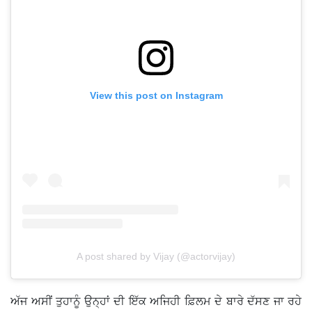
View this post on Instagram
A post shared by Vijay (@actorvijay)
ਅੱਜ ਅਸੀਂ ਤੁਹਾਨੂੰ ਉਨ੍ਹਾਂ ਦੀ ਇੱਕ ਅਜਿਹੀ ਫ਼ਿਲਮ ਦੇ ਬਾਰੇ ਦੱਸਣ ਜਾ ਰਹੇ