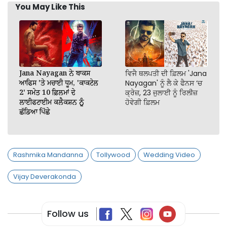
You May Like This
Jana Nayagan ਨੇ ਬਾਕਸ
ਵਿਜੈ ਥਲਪਤੀ ਦੀ ਫ਼ਿਲਮ 'Jana
ਆਫਿਸ 'ਤੇ ਮਚਾਈ ਧੂਮ, 'ਕਾਕਟੇਲ
Nayagan' ਨੂੰ ਲੈ ਕੇ ਫੈਨਸ ‘ਚ
2' ਸਮੇਤ 10 ਫ਼ਿਲਮਾਂ ਦੇ
ਕ੍ਰੇਜ਼, 23 ਜੁਲਾਈ ਨੂੰ ਰਿਲੀਜ਼
ਲਾਈਫਟਾਈਮ ਕਲੈਕਸ਼ਨ ਨੂੰ
ਹੋਵੇਗੀ ਫ਼ਿਲਮ
ਛੱਡਿਆ ਪਿੱਛੇ
Rashmika Mandanna
Tollywood
Wedding Video
Vijay Deverakonda
Follow us