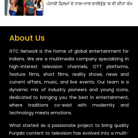
ਪੰਜਾਬੀ ਫ਼ਿਲਮਾਂ ਦੇ ਨਾਲ-ਨਾਲ ਬਾਲੀਵੁੱਡ ‘ਚ ਵੀ ਕੀਤਾ ਕੰਮ
About Us
GTC Network is the home of global entertainment for
Indians. We are a multimedia company specializing in
high-interest television channels, OTT platforms,
feature films, short films, reality shows, news and
current affairs, music, and live events. Our team is a
dynamic mix of industry pioneers and young icons,
dedicated to bringing you the best in entertainment,
where traditions co-exist with modernity and
technology meets emotions.
What started as a passionate project to bring quality
Punjabi content to television has evolved into a multi-