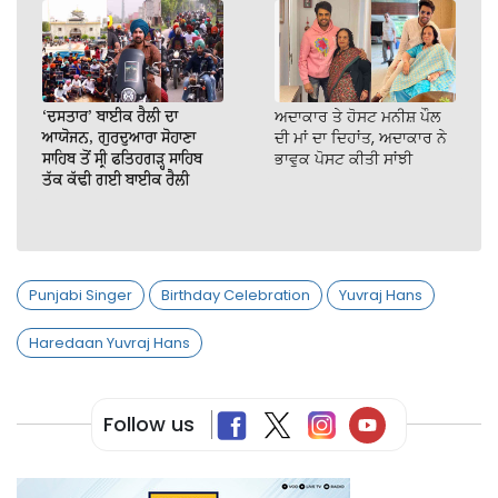
‘ਦਸਤਾਰ’ ਬਾਈਕ ਰੈਲੀ ਦਾ
ਅਦਾਕਾਰ ਤੇ ਹੋਸਟ ਮਨੀਸ਼ ਪੌਲ
ਆਯੋਜਨ, ਗੁਰਦੁਆਰਾ ਸੋਹਾਣਾ
ਦੀ ਮਾਂ ਦਾ ਦਿਹਾਂਤ, ਅਦਾਕਾਰ ਨੇ
ਸਾਹਿਬ ਤੋਂ ਸ੍ਰੀ ਫਤਿਹਗੜ੍ਹ ਸਾਹਿਬ
ਭਾਵੁਕ ਪੋਸਟ ਕੀਤੀ ਸਾਂਝੀ
ਤੱਕ ਕੱਢੀ ਗਈ ਬਾਈਕ ਰੈਲੀ
Punjabi Singer
Birthday Celebration
Yuvraj Hans
Haredaan Yuvraj Hans
Follow us