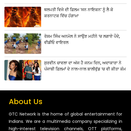
ਥਲਪਤੀ ਵਿਜੇ ਦੀ ਫ਼ਿਲਮ ‘ਜਨ ਨਾਇਕਨ’ ਨੂੰ ਲੈ ਕੇ
ਕਰਨਾਟਕ ਵਿੱਚ ਹੰਗਾਮਾ
ਰੇਸ਼ਮ ਸਿੰਘ ਅਨਮੋਲ ਨੇ ਸਾਉਣ ਮਹੀਨੇ ‘ਚ ਲਗਾਏ ਪੌਦੇ,
ਵੀਡੀਓ ਵਾਇਰਲ
ਸੁਰਵੀਨ ਚਾਵਲਾ ਦਾ ਅੱਜ ਹੈ ਜਨਮ ਦਿਨ, ਅਦਾਕਾਰਾ ਨੇ
ਪੰਜਾਬੀ ਫ਼ਿਲਮਾਂ ਦੇ ਨਾਲ-ਨਾਲ ਬਾਲੀਵੁੱਡ ‘ਚ ਵੀ ਕੀਤਾ ਕੰਮ
About Us
GTC Network is the home of global entertainment for
Indians. We are a multimedia company specializing in
high-interest television channels, OTT platforms,