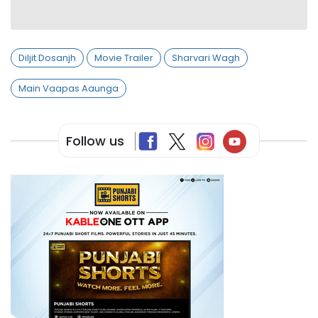
Diljit Dosanjh
Movie Trailer
Sharvari Wagh
Main Vaapas Aaunga
Follow us