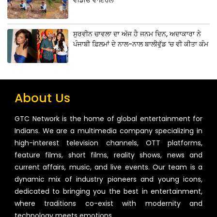
ਸੁਰਵੀਨ ਚਾਵਲਾ ਦਾ ਅੱਜ ਹੈ ਜਨਮ ਦਿਨ, ਅਦਾਕਾਰਾ ਨੇ
ਪੰਜਾਬੀ ਫ਼ਿਲਮਾਂ ਦੇ ਨਾਲ-ਨਾਲ ਬਾਲੀਵੁੱਡ ‘ਚ ਵੀ ਕੀਤਾ ਕੰਮ
About Us
GTC Network is the home of global entertainment for
Indians. We are a multimedia company specializing in
high-interest television channels, OTT platforms,
feature films, short films, reality shows, news and
current affairs, music, and live events. Our team is a
dynamic mix of industry pioneers and young icons,
dedicated to bringing you the best in entertainment,
where traditions co-exist with modernity and
technology meets emotions.