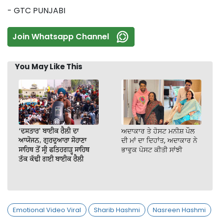
- GTC PUNJABI
Join Whatsapp Channel
You May Like This
‘ਦਸਤਾਰ’ ਬਾਈਕ ਰੈਲੀ ਦਾ
ਅਦਾਕਾਰ ਤੇ ਹੋਸਟ ਮਨੀਸ਼ ਪੌਲ
ਆਯੋਜਨ, ਗੁਰਦੁਆਰਾ ਸੋਹਾਣਾ
ਦੀ ਮਾਂ ਦਾ ਦਿਹਾਂਤ, ਅਦਾਕਾਰ ਨੇ
ਸਾਹਿਬ ਤੋਂ ਸ੍ਰੀ ਫਤਿਹਗੜ੍ਹ ਸਾਹਿਬ
ਭਾਵੁਕ ਪੋਸਟ ਕੀਤੀ ਸਾਂਝੀ
ਤੱਕ ਕੱਢੀ ਗਈ ਬਾਈਕ ਰੈਲੀ
Emotional Video Viral
Sharib Hashmi
Nasreen Hashmi