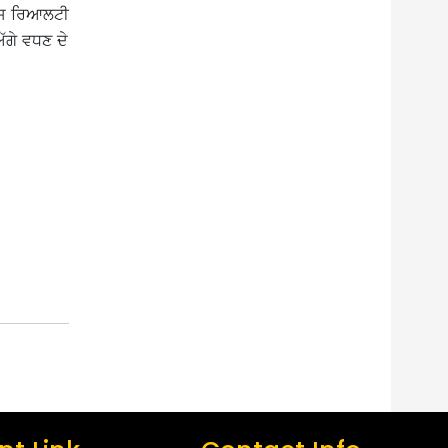
 ਇਸ ਰਿਆਲਟੀ
ਅੱਗੇ ਵਧਣ ਦੇ