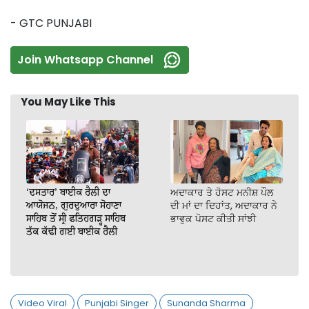
- GTC PUNJABI
Join Whatsapp Channel
You May Like This
‘ਦਸਤਾਰ’ ਬਾਈਕ ਰੈਲੀ ਦਾ
ਅਦਾਕਾਰ ਤੇ ਹੋਸਟ ਮਨੀਸ਼ ਪੌਲ
ਆਯੋਜਨ, ਗੁਰਦੁਆਰਾ ਸੋਹਾਣਾ
ਦੀ ਮਾਂ ਦਾ ਦਿਹਾਂਤ, ਅਦਾਕਾਰ ਨੇ
ਸਾਹਿਬ ਤੋਂ ਸ੍ਰੀ ਫਤਿਹਗੜ੍ਹ ਸਾਹਿਬ
ਭਾਵੁਕ ਪੋਸਟ ਕੀਤੀ ਸਾਂਝੀ
ਤੱਕ ਕੱਢੀ ਗਈ ਬਾਈਕ ਰੈਲੀ
Video Viral
Punjabi Singer
Sunanda Sharma