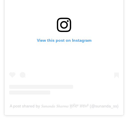
View this post on Instagram
A post shared by 𝑆𝑢𝑛𝑎𝑛𝑑𝑎 𝑆ℎ𝑎𝑟𝑚𝑎 ਸੁਨੰਦਾ ਸ਼ਰਮਾਂ (@sunanda_ss)