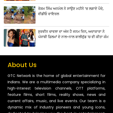
ਰੇਸ਼ਮ ਸਿੰਘ ਅਨਮੋਲ ਨੇ ਸਾਉਣ ਮਹੀਨੇ ‘ਚ ਲਗਾਏ ਪੌਦੇ,
ਵੀਡੀਓ ਵਾਇਰਲ
ਸੁਰਵੀਨ ਚਾਵਲਾ ਦਾ ਅੱਜ ਹੈ ਜਨਮ ਦਿਨ, ਅਦਾਕਾਰਾ ਨੇ
ਪੰਜਾਬੀ ਫ਼ਿਲਮਾਂ ਦੇ ਨਾਲ-ਨਾਲ ਬਾਲੀਵੁੱਡ ‘ਚ ਵੀ ਕੀਤਾ ਕੰਮ
About Us
GTC Network is the home of global entertainment for
Indians. We are a multimedia company specializing in
high-interest television channels, OTT platforms,
feature films, short films, reality shows, news and
current affairs, music, and live events. Our team is a
dynamic mix of industry pioneers and young icons,