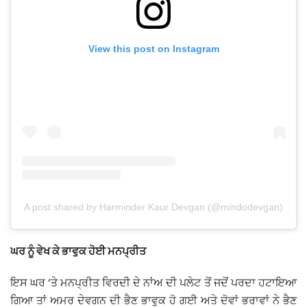
View this post on Instagram
A post shared by Harminder Kaur Devgan (@mindodevgan)
ਘਰ ਨੂੰ ਵੇਖ ਕੇ ਭਾਵੁਕ ਹੋਈ ਮਨਪ੍ਰੀਤ
ਇਸ ਘਰ ‘ਤੇ ਮਨਪ੍ਰੀਤ ਵਿਰਦੀ ਦੇ ਨਾਂਅ ਦੀ ਪਲੇਟ ਤੋਂ ਜਦੋਂ ਪਰਦਾ ਹਟਾਇਆ
ਗਿਆ ਤਾਂ ਅਮਰ ਦੇਵਗਨ ਦੀ ਭੈਣ ਭਾਵੁਕ ਹੋ ਗਈ ਅਤੇ ਦੋਵਾਂ ਭਰਾਵਾਂ ਨੇ ਭੈਣ