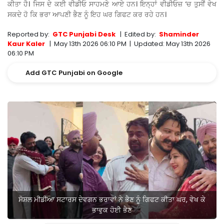
ਕੀਤਾ ਹੈ। ਜਿਸ ਦੇ ਕਈ ਵੀਡੀਓ ਸਾਹਮਣੇ ਆਏ ਹਨ। ਇਨ੍ਹਾਂ ਵੀਡੀਓਜ਼ ‘ਚ ਤੁਸੀਂ ਵੇਖ
ਸਕਦੇ ਹੋ ਕਿ ਭਰਾ ਆਪਣੀ ਭੈਣ ਨੂੰ ਇਹ ਘਰ ਗਿਫਟ ਕਰ ਰਹੇ ਹਨ।
Reported by:
GTC Punjabi Desk
|
Edited by:
Shaminder
Kaur Kaler
|
May 13th 2026 06:10 PM
|
Updated:
May 13th 2026
06:10 PM
Add GTC Punjabi on Google
ਸੋਸ਼ਲ ਮੀਡੀਆ ਸਟਾਰਸ ਦੇਵਗਨ ਭਰਾਵਾਂ ਨੇ ਭੈਣ ਨੂੰ ਗਿਫਟ ਕੀਤਾ ਘਰ, ਵੇਖ ਕੇ
ਭਾਵੁਕ ਹੋਈ ਭੈਣ