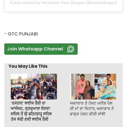
A post shared by Harminder Kaur Devgan (@mindodevgan)
- GTC PUNJABI
Join Whatsapp Channel
You May Like This
‘ਦਸਤਾਰ’ ਬਾਈਕ ਰੈਲੀ ਦਾ
ਅਦਾਕਾਰ ਤੇ ਹੋਸਟ ਮਨੀਸ਼ ਪੌਲ
ਆਯੋਜਨ, ਗੁਰਦੁਆਰਾ ਸੋਹਾਣਾ
ਦੀ ਮਾਂ ਦਾ ਦਿਹਾਂਤ, ਅਦਾਕਾਰ ਨੇ
ਸਾਹਿਬ ਤੋਂ ਸ੍ਰੀ ਫਤਿਹਗੜ੍ਹ ਸਾਹਿਬ
ਭਾਵੁਕ ਪੋਸਟ ਕੀਤੀ ਸਾਂਝੀ
ਤੱਕ ਕੱਢੀ ਗਈ ਬਾਈਕ ਰੈਲੀ