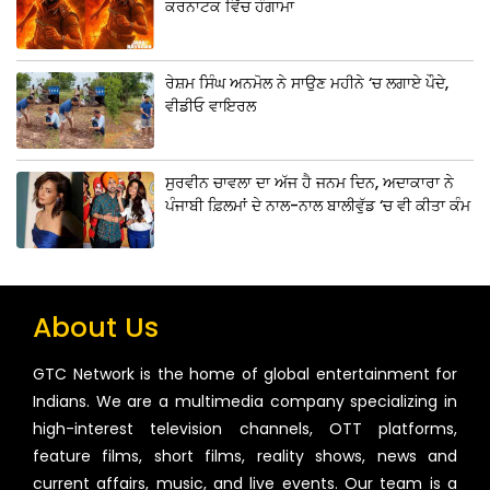
ਕਰਨਾਟਕ ਵਿੱਚ ਹੰਗਾਮਾ
ਰੇਸ਼ਮ ਸਿੰਘ ਅਨਮੋਲ ਨੇ ਸਾਉਣ ਮਹੀਨੇ ‘ਚ ਲਗਾਏ ਪੌਦੇ,
ਵੀਡੀਓ ਵਾਇਰਲ
ਸੁਰਵੀਨ ਚਾਵਲਾ ਦਾ ਅੱਜ ਹੈ ਜਨਮ ਦਿਨ, ਅਦਾਕਾਰਾ ਨੇ
ਪੰਜਾਬੀ ਫ਼ਿਲਮਾਂ ਦੇ ਨਾਲ-ਨਾਲ ਬਾਲੀਵੁੱਡ ‘ਚ ਵੀ ਕੀਤਾ ਕੰਮ
About Us
GTC Network is the home of global entertainment for
Indians. We are a multimedia company specializing in
high-interest television channels, OTT platforms,
feature films, short films, reality shows, news and
current affairs, music, and live events. Our team is a