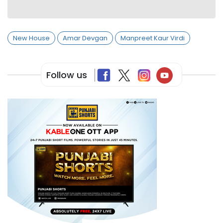
New House
Amar Devgan
Manpreet Kaur Virdi
Follow us