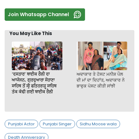
Join Whatsapp Channel
You May Like This
‘ਦਸਤਾਰ’ ਬਾਈਕ ਰੈਲੀ ਦਾ
ਅਦਾਕਾਰ ਤੇ ਹੋਸਟ ਮਨੀਸ਼ ਪੌਲ
ਆਯੋਜਨ, ਗੁਰਦੁਆਰਾ ਸੋਹਾਣਾ
ਦੀ ਮਾਂ ਦਾ ਦਿਹਾਂਤ, ਅਦਾਕਾਰ ਨੇ
ਸਾਹਿਬ ਤੋਂ ਸ੍ਰੀ ਫਤਿਹਗੜ੍ਹ ਸਾਹਿਬ
ਭਾਵੁਕ ਪੋਸਟ ਕੀਤੀ ਸਾਂਝੀ
ਤੱਕ ਕੱਢੀ ਗਈ ਬਾਈਕ ਰੈਲੀ
Punjabi Actor
Punjabi Singer
Sidhu Moose wala
Death Anniversary