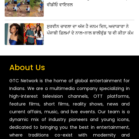
ਵੀਡੀਓ ਵਾਇਰਲ
ਸੁਰਵੀਨ ਚਾਵਲਾ ਦਾ ਅੱਜ ਹੈ ਜਨਮ ਦਿਨ, ਅਦਾਕਾਰਾ ਨੇ
ਪੰਜਾਬੀ ਫ਼ਿਲਮਾਂ ਦੇ ਨਾਲ-ਨਾਲ ਬਾਲੀਵੁੱਡ ‘ਚ ਵੀ ਕੀਤਾ ਕੰਮ
About Us
GTC Network is the home of global entertainment for
Indians. We are a multimedia company specializing in
high-interest television channels, OTT platforms,
feature films, short films, reality shows, news and
current affairs, music, and live events. Our team is a
dynamic mix of industry pioneers and young icons,
dedicated to bringing you the best in entertainment,
where traditions co-exist with modernity and