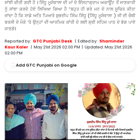
ਸਾਂਝੀ ਕੀਤੀ ਗਈ ਹੈ । ਸਿੱਧੂ ਮੂਸੇਵਾਲਾ ਦੀ ਮਾਂ ਦੇ ਇੰਸਟਾਗ੍ਰਾਮ ਅਕਾਊਂਟ ਤੋਂ ਜਾਣਕਾਰੀ
ਨੂੰ ਸਾਂਝਾ ਕਰਦੇ ਹੋਏ ਲਿਖਿਆ ਗਿਆ ਹੈ “ਬਹੁਤ ਹੀ ਭਰੇ ਮਨ ਦੇ ਨਾਲ ਸੂਚਿਤ ਕੀਤਾ
ਜਾਂਦਾ ਹੈ ਕਿ ਸਾਡੇ ਅਤਿ ਪਿਆਰੇ ਸ਼ੁਭਦੀਪ ਸਿੰਘ ਸਿੱਧੂ (ਸਿੱਧੂ ਮੂਸੇਵਾਲਾ ) ਜੀ ਦੀ ਚੌਥੀ
ਬਰਸੀ ਦੇ ਮੌਕੇ ‘ਤੇ ਉਨ੍ਹਾਂ ਦੀ ਆਤਮਿਕ ਸ਼ਾਂਤੀ ਦੇ ਲਈ ਸ਼੍ਰੀ ਸਹਿਜ ਪਾਠ ਦੇ ਭੋਗ ਪਾਏ
ਜਾਣਗੇ।
Reported by:
GTC Punjabi Desk
|
Edited by:
Shaminder
Kaur Kaler
|
May 21st 2026 02:00 PM
|
Updated:
May 21st 2026
02:00 PM
Add GTC Punjabi on Google